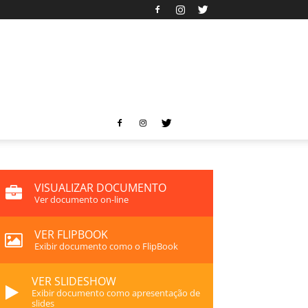
VISUALIZAR DOCUMENTO
Ver documento on-line
VER FLIPBOOK
Exibir documento como o FlipBook
VER SLIDESHOW
Exibir documento como apresentação de
slides