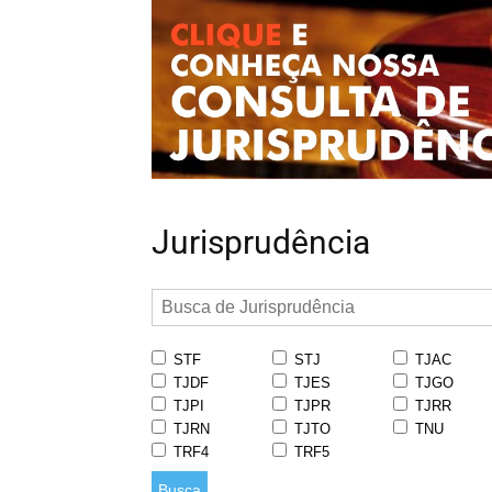
Jurisprudência
STF
STJ
TJAC
TJDF
TJES
TJGO
TJPI
TJPR
TJRR
TJRN
TJTO
TNU
TRF4
TRF5
Busca