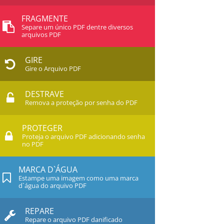
FRAGMENTE
Separe um único PDF dentre diversos
arquivos PDF
GIRE
Gire o Arquivo PDF
DESTRAVE
Remova a proteção por senha do PDF
PROTEGER
Proteja o arquivo PDF adicionando senha
no PDF
MARCA D`ÁGUA
Estampe uma imagem como uma marca
d`água do arquivo PDF
REPARE
Repare o arquivo PDF danificado