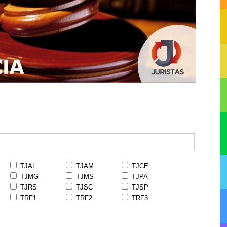
TJAL
TJAM
TJCE
TJMG
TJMS
TJPA
TJRS
TJSC
TJSP
TRF1
TRF2
TRF3