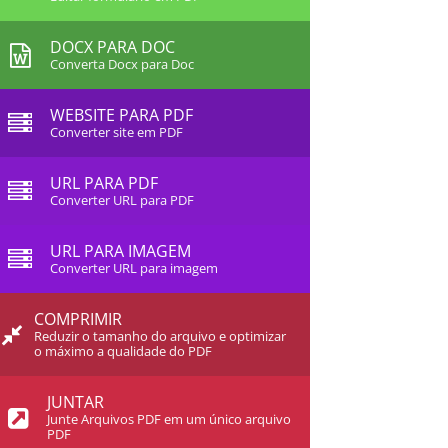
DOCX PARA DOC
Converta Docx para Doc
WEBSITE PARA PDF
Converter site em PDF
URL PARA PDF
Converter URL para PDF
URL PARA IMAGEM
Converter URL para imagem
COMPRIMIR
Reduzir o tamanho do arquivo e optimizar
o máximo a qualidade do PDF
JUNTAR
Junte Arquivos PDF em um único arquivo
PDF