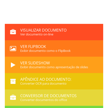
VISUALIZAR DOCUMENTO
Ver documento on-line
VER FLIPBOOK
Exibir documento como o FlipBook
VER SLIDESHOW
Exibir documento como apresentação de slides
APÊNDICE AO DOCUMENTO:
Converter OCR para documento
CONVERSOR DE DOCUMENTOS
Converter documentos do office