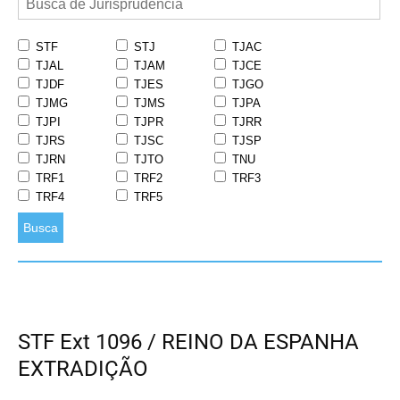
STF
STJ
TJAC
TJAL
TJAM
TJCE
TJDF
TJES
TJGO
TJMG
TJMS
TJPA
TJPI
TJPR
TJRR
TJRS
TJSC
TJSP
TJRN
TJTO
TNU
TRF1
TRF2
TRF3
TRF4
TRF5
Busca
STF Ext 1096 / REINO DA ESPANHA
EXTRADIÇÃO