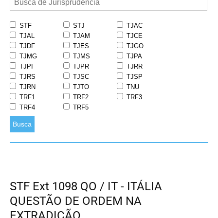
STF
STJ
TJAC
TJAL
TJAM
TJCE
TJDF
TJES
TJGO
TJMG
TJMS
TJPA
TJPI
TJPR
TJRR
TJRS
TJSC
TJSP
TJRN
TJTO
TNU
TRF1
TRF2
TRF3
TRF4
TRF5
Busca
STF Ext 1098 QO / IT - ITÁLIA
QUESTÃO DE ORDEM NA
EXTRADIÇÃO