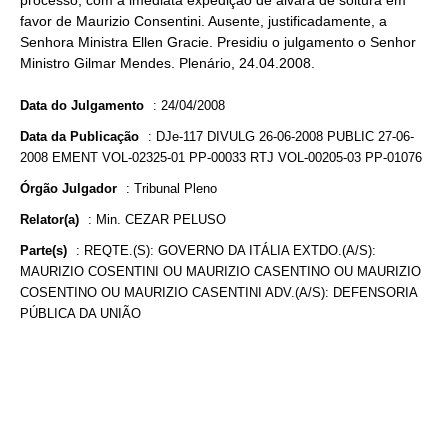
processo, com a imediata expedição de alvará de soltura em
favor de Maurizio Consentini. Ausente, justificadamente, a
Senhora Ministra Ellen Gracie. Presidiu o julgamento o Senhor
Ministro Gilmar Mendes. Plenário, 24.04.2008.
Data do Julgamento
:
24/04/2008
Data da Publicação
:
DJe-117 DIVULG 26-06-2008 PUBLIC 27-06-
2008 EMENT VOL-02325-01 PP-00033 RTJ VOL-00205-03 PP-01076
Órgão Julgador
:
Tribunal Pleno
Relator(a)
:
Min. CEZAR PELUSO
Parte(s)
:
REQTE.(S): GOVERNO DA ITÁLIA EXTDO.(A/S):
MAURIZIO COSENTINI OU MAURIZIO CASENTINO OU MAURIZIO
COSENTINO OU MAURIZIO CASENTINI ADV.(A/S): DEFENSORIA
PÚBLICA DA UNIÃO