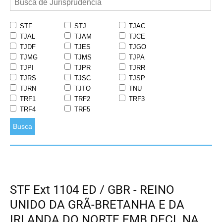
STF
STJ
TJAC
TJAL
TJAM
TJCE
TJDF
TJES
TJGO
TJMG
TJMS
TJPA
TJPI
TJPR
TJRR
TJRS
TJSC
TJSP
TJRN
TJTO
TNU
TRF1
TRF2
TRF3
TRF4
TRF5
Busca
STF Ext 1104 ED / GBR - REINO
UNIDO DA GRÃ-BRETANHA E DA
IRLANDA DO NORTE EMB.DECL.NA