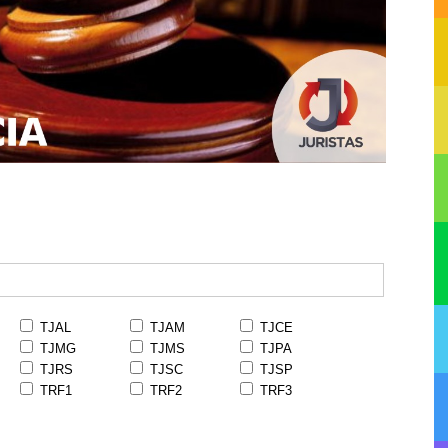
TJAL
TJAM
TJCE
TJMG
TJMS
TJPA
TJRS
TJSC
TJSP
TRF1
TRF2
TRF3