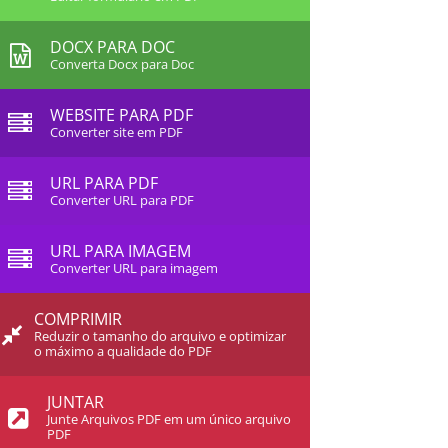
DOCX PARA DOC
Converta Docx para Doc
WEBSITE PARA PDF
Converter site em PDF
URL PARA PDF
Converter URL para PDF
URL PARA IMAGEM
Converter URL para imagem
COMPRIMIR
Reduzir o tamanho do arquivo e optimizar
o máximo a qualidade do PDF
JUNTAR
Junte Arquivos PDF em um único arquivo
PDF