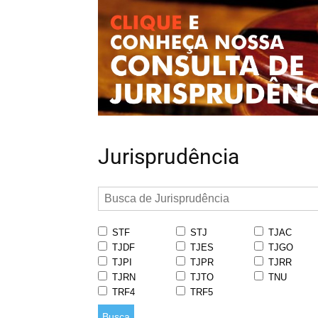
Jurisprudência
STF
STJ
TJAC
TJDF
TJES
TJGO
TJPI
TJPR
TJRR
TJRN
TJTO
TNU
TRF4
TRF5
Busca