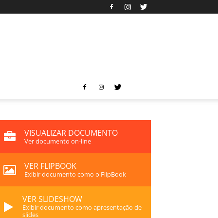
VISUALIZAR DOCUMENTO
Ver documento on-line
VER FLIPBOOK
Exibir documento como o FlipBook
VER SLIDESHOW
Exibir documento como apresentação de
slides