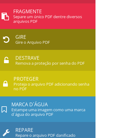
FRAGMENTE
Separe um único PDF dentre diversos
arquivos PDF
GIRE
Gire o Arquivo PDF
DESTRAVE
Remova a proteção por senha do PDF
PROTEGER
Proteja o arquivo PDF adicionando senha
no PDF
MARCA D`ÁGUA
Estampe uma imagem como uma marca
d`água do arquivo PDF
REPARE
Repare o arquivo PDF danificado