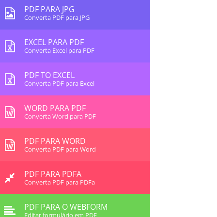
PDF PARA JPG
Converta PDF para JPG
EXCEL PARA PDF
Converta Excel para PDF
PDF TO EXCEL
Converta PDF para Excel
WORD PARA PDF
Converta Word para PDF
PDF PARA WORD
Converta PDF para Word
PDF PARA PDFA
Converta PDF para PDFa
PDF PARA O WEBFORM
Editar formulário em PDF