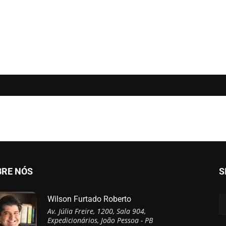
BRE NÓS
S
Wilson Furtado Roberto
Av. Júlia Freire, 1200, Sala 904,
Expedicionários, João Pessoa - PB