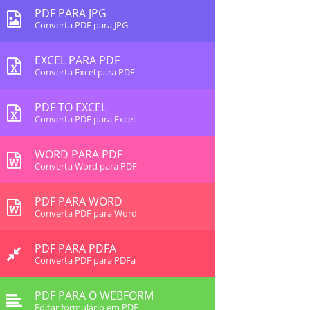
PDF PARA JPG
Converta PDF para JPG
EXCEL PARA PDF
Converta Excel para PDF
PDF TO EXCEL
Converta PDF para Excel
WORD PARA PDF
Converta Word para PDF
PDF PARA WORD
Converta PDF para Word
PDF PARA PDFA
Converta PDF para PDFa
PDF PARA O WEBFORM
Editar formulário em PDF