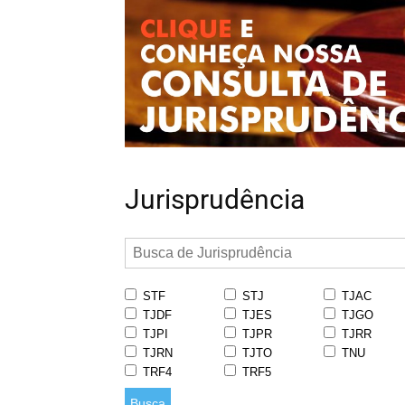
Jurisprudência
STF
STJ
TJAC
TJDF
TJES
TJGO
TJPI
TJPR
TJRR
TJRN
TJTO
TNU
TRF4
TRF5
Busca