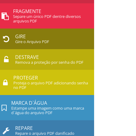
FRAGMENTE
Separe um único PDF dentre diversos
arquivos PDF
GIRE
Gire o Arquivo PDF
DESTRAVE
Remova a proteção por senha do PDF
PROTEGER
Proteja o arquivo PDF adicionando senha
no PDF
MARCA D`ÁGUA
Estampe uma imagem como uma marca
d`água do arquivo PDF
REPARE
Repare o arquivo PDF danificado