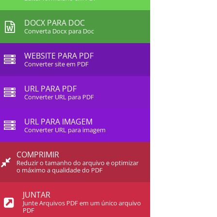
DOCX PARA DOC
Converta Docx para Doc
WEBSITE PARA PDF
Converter site em PDF
URL PARA PDF
Converter URL para PDF
URL PARA IMAGEM
Converter URL para imagem
COMPRIMIR
Reduzir o tamanho do arquivo e optimizar
o máximo a qualidade do PDF
JUNTAR
Junte Arquivos PDF em um único arquivo
PDF