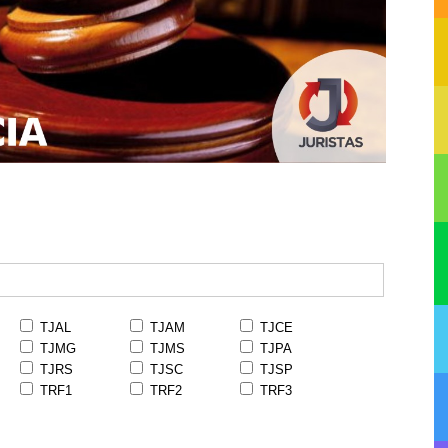
TJAL
TJAM
TJCE
TJMG
TJMS
TJPA
TJRS
TJSC
TJSP
TRF1
TRF2
TRF3