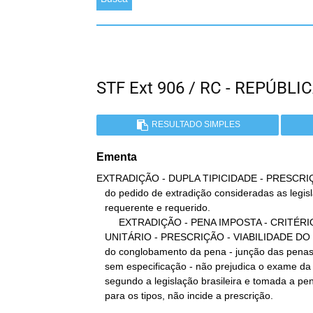
STF Ext 906 / RC - REPÚBL
RESULTADO SIMPLES
Ementa
EXTRADIÇÃO - DUPLA TIPICIDADE - PRESCRIÇÃ
   do pedido de extradição consideradas as legislações dos países

   requerente e requerido.

        EXTRADIÇÃO - PENA IMPOSTA - CRITÉRIO

   UNITÁRIO - PRESCRIÇÃO - VIABILIDADE DO EXAME. O sistema revelador

   do conglobamento da pena - junção das penas de crimes diversos

   sem especificação - não prejudica o exame da extradição quando,

   segundo a legislação brasileira e tomada a pena mínima prevista

   para os tipos, não incide a prescrição.