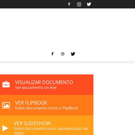
VISUALIZAR DOCUMENTO
Ver documento on-line
VER FLIPBOOK
Exibir documento como o FlipBook
VER SLIDESHOW
Exibir documento como apresentação de
slides