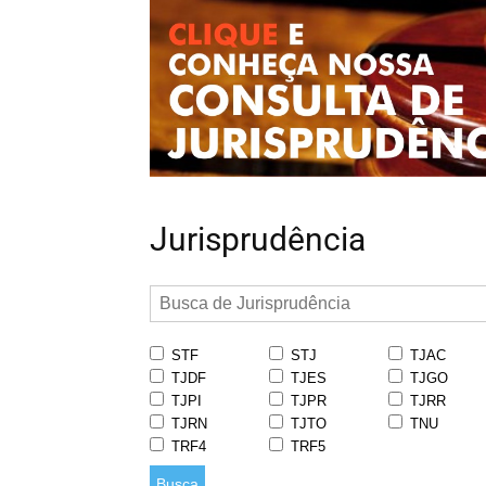
Jurisprudência
STF
STJ
TJAC
TJDF
TJES
TJGO
TJPI
TJPR
TJRR
TJRN
TJTO
TNU
TRF4
TRF5
Busca