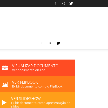
VISUALIZAR DOCUMENTO
Ver documento on-line
VER FLIPBOOK
Exibir documento como o FlipBook
VER SLIDESHOW
Exibir documento como apresentação de
slides