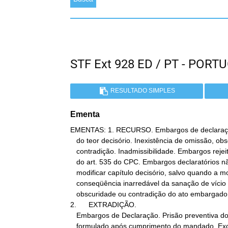
STF Ext 928 ED / PT - PO
RESULTADO SIMPLES
Ementa
EMENTAS: 1. RECURSO. Embargos de declaração
   do teor decisório. Inexistência de omissão, obscuridade ou

   contradição. Inadmissibilidade. Embargos rejeitados. Inteligência

   do art. 535 do CPC. Embargos declaratórios não se prestam a

   modificar capítulo decisório, salvo quando a modificação figure

   conseqüência inarredável da sanação de vício de omissão,

   obscuridade ou contradição do ato embargado.

2.      EXTRADIÇÃO.

   Embargos de Declaração. Prisão preventiva do extraditando. Pedido

   formulado após cumprimento do mandado. Excesso de prazo. Argüição
