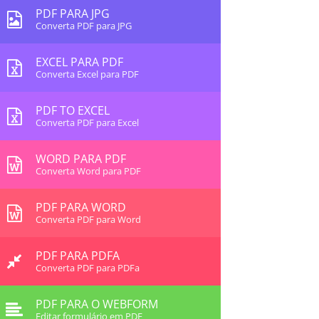
PDF PARA JPG
Converta PDF para JPG
EXCEL PARA PDF
Converta Excel para PDF
PDF TO EXCEL
Converta PDF para Excel
WORD PARA PDF
Converta Word para PDF
PDF PARA WORD
Converta PDF para Word
PDF PARA PDFA
Converta PDF para PDFa
PDF PARA O WEBFORM
Editar formulário em PDF