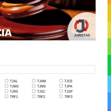
TJAL
TJAM
TJCE
TJMG
TJMS
TJPA
TJRS
TJSC
TJSP
TRF1
TRF2
TRF3