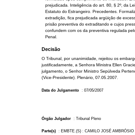
   prejudicada. Inteligência do art. 80, § 2º, da Lei nº 6.815/80 -

   Estatuto do Estrangeiro. Precedentes. Formalizado o pedido de

   extradição, fica prejudicada argüição de excesso de prazo da

   prisão preventiva do extraditando e cujos pressupostos não se

   confundem com os da preventiva regulada pelo Código de Processo

   Penal.
Decisão
O Tribunal, por unanimidade, rejeitou os embarg
justificadamente, a Senhora Ministra Ellen Gracie
julgamento, o Senhor Ministro Sepúlveda Perten
(Vice-Presidente). Plenário, 07.05.2007.
Data do Julgamento
:
07/05/2007
Órgão Julgador
:
Tribunal Pleno
Parte(s)
:
EMBTE.(S) : CAMILO JOSÉ AMBRÓSIO