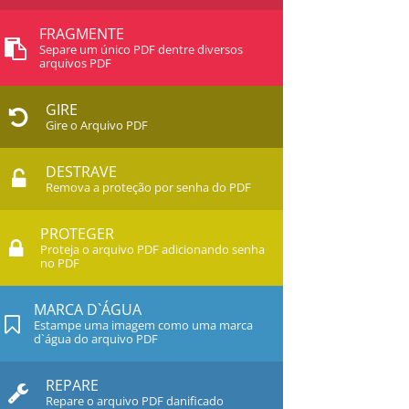
FRAGMENTE
Separe um único PDF dentre diversos
arquivos PDF
GIRE
Gire o Arquivo PDF
DESTRAVE
Remova a proteção por senha do PDF
PROTEGER
Proteja o arquivo PDF adicionando senha
no PDF
MARCA D`ÁGUA
Estampe uma imagem como uma marca
d`água do arquivo PDF
REPARE
Repare o arquivo PDF danificado