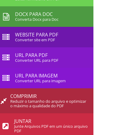
DOCX PARA DOC
Converta Docx para Doc
WEBSITE PARA PDF
Converter site em PDF
URL PARA PDF
Converter URL para PDF
URL PARA IMAGEM
Converter URL para imagem
COMPRIMIR
Reduzir o tamanho do arquivo e optimizar
o máximo a qualidade do PDF
JUNTAR
Junte Arquivos PDF em um único arquivo
PDF