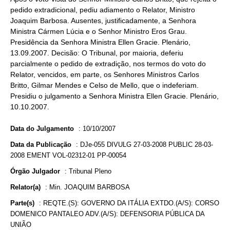
pedido extradicional, pediu adiamento o Relator, Ministro
Joaquim Barbosa. Ausentes, justificadamente, a Senhora
Ministra Cármen Lúcia e o Senhor Ministro Eros Grau.
Presidência da Senhora Ministra Ellen Gracie. Plenário,
13.09.2007. Decisão: O Tribunal, por maioria, deferiu
parcialmente o pedido de extradição, nos termos do voto do
Relator, vencidos, em parte, os Senhores Ministros Carlos
Britto, Gilmar Mendes e Celso de Mello, que o indeferiam.
Presidiu o julgamento a Senhora Ministra Ellen Gracie. Plenário,
10.10.2007.
Data do Julgamento
:
10/10/2007
Data da Publicação
:
DJe-055 DIVULG 27-03-2008 PUBLIC 28-03-
2008 EMENT VOL-02312-01 PP-00054
Órgão Julgador
:
Tribunal Pleno
Relator(a)
:
Min. JOAQUIM BARBOSA
Parte(s)
:
REQTE.(S): GOVERNO DA ITÁLIA EXTDO.(A/S): CORSO
DOMENICO PANTALEO ADV.(A/S): DEFENSORIA PÚBLICA DA
UNIÃO