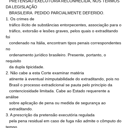
   PRETENSÃO EXECUTÓRIA RECONHECIDA, NOS TERMOS 
DA LEGISLAÇÃO

   BRASILEIRA. PEDIDO PARCIALMENTE DEFERIDO.

1. Os crimes de

   tráfico ilícito de substâncias entorpecentes, associação para o

   tráfico, extorsão e lesões graves, pelos quais o extraditando 
foi

   condenado na Itália, encontram tipos penais correspondentes 
no

   ordenamento jurídico brasileiro. Presente, portanto, o 
requisito

   da dupla tipicidade.

2. Não cabe a esta Corte examinar matéria

   atinente à eventual inimputabilidade do extraditando, pois no

   Brasil o processo extradicional se pauta pelo princípio da

   contenciosidade limitada. Cabe ao Estado requerente a 
análise

   sobre aplicação de pena ou medida de segurança ao

   extraditando.

3. A prescrição da pretensão executória regulada

   pela pena residual em caso de fuga não admite o cômputo do 
tempo
