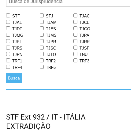
STF
STJ
TJAC
TJAL
TJAM
TJCE
TJDF
TJES
TJGO
TJMG
TJMS
TJPA
TJPI
TJPR
TJRR
TJRS
TJSC
TJSP
TJRN
TJTO
TNU
TRF1
TRF2
TRF3
TRF4
TRF5
Busca
STF Ext 932 / IT - ITÁLIA
EXTRADIÇÃO