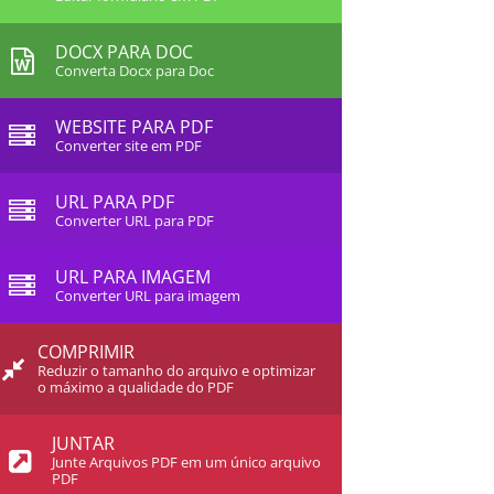
DOCX PARA DOC
Converta Docx para Doc
WEBSITE PARA PDF
Converter site em PDF
URL PARA PDF
Converter URL para PDF
URL PARA IMAGEM
Converter URL para imagem
COMPRIMIR
Reduzir o tamanho do arquivo e optimizar
o máximo a qualidade do PDF
JUNTAR
Junte Arquivos PDF em um único arquivo
PDF