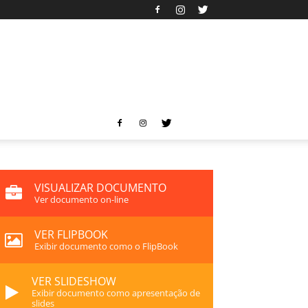
VISUALIZAR DOCUMENTO
Ver documento on-line
VER FLIPBOOK
Exibir documento como o FlipBook
VER SLIDESHOW
Exibir documento como apresentação de
slides