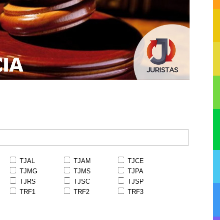
TJAL
TJAM
TJCE
TJMG
TJMS
TJPA
TJRS
TJSC
TJSP
TRF1
TRF2
TRF3