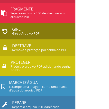
FRAGMENTE
Separe um único PDF dentre diversos
arquivos PDF
GIRE
Gire o Arquivo PDF
DESTRAVE
Remova a proteção por senha do PDF
PROTEGER
Proteja o arquivo PDF adicionando senha
no PDF
MARCA D`ÁGUA
Estampe uma imagem como uma marca
d`água do arquivo PDF
REPARE
Repare o arquivo PDF danificado