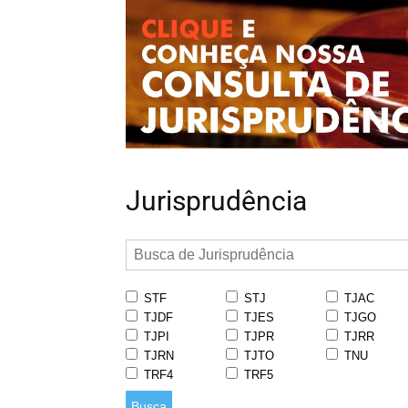
Jurisprudência
STF
STJ
TJAC
TJDF
TJES
TJGO
TJPI
TJPR
TJRR
TJRN
TJTO
TNU
TRF4
TRF5
Busca