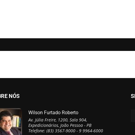
BRE NÓS
S
Wilson Furtado Roberto
Av. Júlia Freire, 1200, Sala 904,
Expedicionários, João Pessoa - PB
Telefone: (83) 3567-9000 - 9 9964-6000