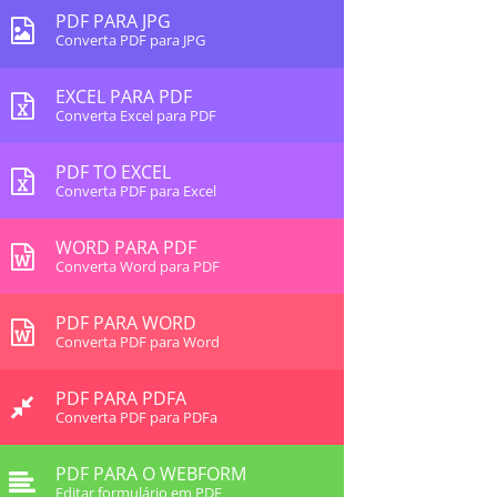
PDF PARA JPG
Converta PDF para JPG
EXCEL PARA PDF
Converta Excel para PDF
PDF TO EXCEL
Converta PDF para Excel
WORD PARA PDF
Converta Word para PDF
PDF PARA WORD
Converta PDF para Word
PDF PARA PDFA
Converta PDF para PDFa
PDF PARA O WEBFORM
Editar formulário em PDF