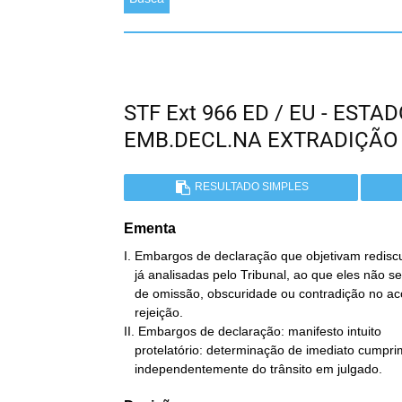
STF Ext 966 ED / EU - EST
EMB.DECL.NA EXTRADIÇÃO
RESULTADO SIMPLES
Ementa
I. Embargos de declaração que objetivam rediscu
   já analisadas pelo Tribunal, ao que eles não se prestam. Ausência

   de omissão, obscuridade ou contradição no acórdão embargado:

   rejeição.

II. Embargos de declaração: manifesto intuito

   protelatório: determinação de imediato cumprimento do julgado,

   independentemente do trânsito em julgado.