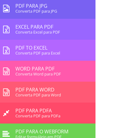
PDF PARA JPG
Converta PDF para JPG
EXCEL PARA PDF
Converta Excel para PDF
PDF TO EXCEL
Converta PDF para Excel
WORD PARA PDF
Converta Word para PDF
PDF PARA WORD
Converta PDF para Word
PDF PARA PDFA
Converta PDF para PDFa
PDF PARA O WEBFORM
Editar formulário em PDF