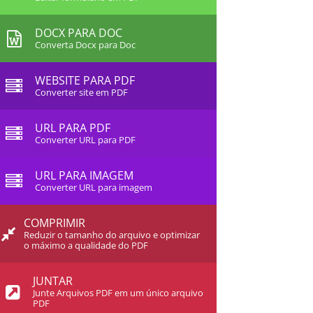
DOCX PARA DOC
Converta Docx para Doc
WEBSITE PARA PDF
Converter site em PDF
URL PARA PDF
Converter URL para PDF
URL PARA IMAGEM
Converter URL para imagem
COMPRIMIR
Reduzir o tamanho do arquivo e optimizar
o máximo a qualidade do PDF
JUNTAR
Junte Arquivos PDF em um único arquivo
PDF