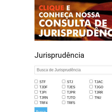
Jurisprudência
STF
STJ
TJAC
TJDF
TJES
TJGO
TJPI
TJPR
TJRR
TJRN
TJTO
TNU
TRF4
TRF5
Busca