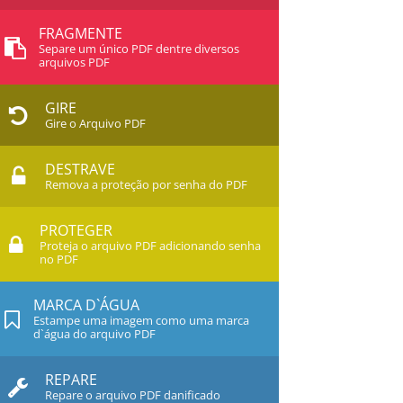
FRAGMENTE
Separe um único PDF dentre diversos
arquivos PDF
GIRE
Gire o Arquivo PDF
DESTRAVE
Remova a proteção por senha do PDF
PROTEGER
Proteja o arquivo PDF adicionando senha
no PDF
MARCA D`ÁGUA
Estampe uma imagem como uma marca
d`água do arquivo PDF
REPARE
Repare o arquivo PDF danificado