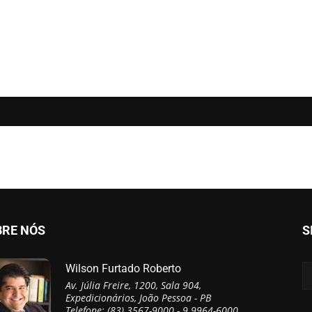
BRE NÓS
S
Wilson Furtado Roberto
Av. Júlia Freire, 1200, Sala 904,
Expedicionários, João Pessoa - PB
Telefone: (83) 3567-9000 - 9 9964-6000