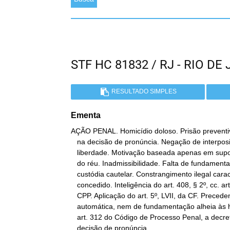
STF HC 81832 / RJ - RIO 
RESULTADO SIMPLES
Ementa
AÇÃO PENAL. Homicídio doloso. Prisão preventiv
   na decisão de pronúncia. Negação de interposição de recurso em

   liberdade. Motivação baseada apenas em supostos maus antecedentes

   do réu. Inadmissibilidade. Falta de fundamentação legal da

   custódia cautelar. Constrangimento ilegal caracterizado. HC

   concedido. Inteligência do art. 408, § 2º, cc. art. 312, ambos do

   CPP. Aplicação do art. 5º, LVII, da CF. Precedente. Não pode ser

   automática, nem de fundamentação alheia às hipóteses previstas no

   art. 312 do Código de Processo Penal, a decretação de prisão em

   decisão de pronúncia.