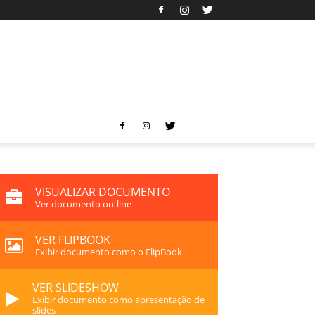
VISUALIZAR DOCUMENTO
Ver documento on-line
VER FLIPBOOK
Exibir documento como o FlipBook
VER SLIDESHOW
Exibir documento como apresentação de
slides