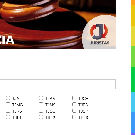
TJAL
TJAM
TJCE
TJMG
TJMS
TJPA
TJRS
TJSC
TJSP
TRF1
TRF2
TRF3