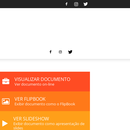
VISUALIZAR DOCUMENTO
Ver documento on-line
VER FLIPBOOK
Exibir documento como o FlipBook
VER SLIDESHOW
Exibir documento como apresentação de
slides