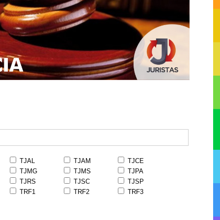
TJAL
TJAM
TJCE
TJMG
TJMS
TJPA
TJRS
TJSC
TJSP
TRF1
TRF2
TRF3