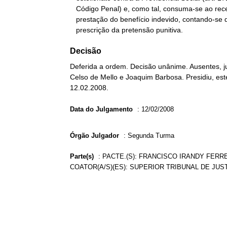
   Código Penal) e, como tal, consuma-se ao recebimento da primeira

   prestação do benefício indevido, contando-se daí o prazo de

   prescrição da pretensão punitiva.
Decisão
Deferida a ordem. Decisão unânime. Ausentes, ju
Celso de Mello e Joaquim Barbosa. Presidiu, es
12.02.2008.
Data do Julgamento
:
12/02/2008
Órgão Julgador
:
Segunda Turma
Parte(s)
:
PACTE.(S): FRANCISCO IRANDY FERR
COATOR(A/S)(ES): SUPERIOR TRIBUNAL DE JUS