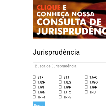
Jurisprudência
STF
STJ
TJAC
TJDF
TJES
TJGO
TJPI
TJPR
TJRR
TJRN
TJTO
TNU
TRF4
TRF5
Busca