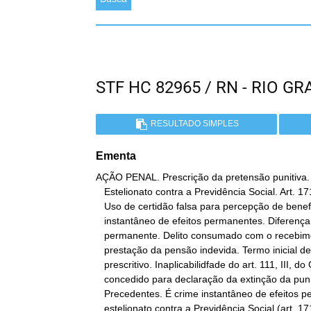
STF HC 82965 / RN - RIO 
RESULTADO SIMPLES
Ementa
AÇÃO PENAL. Prescrição da pretensão punitiva. 
   Estelionato contra a Previdência Social. Art. 171, § 3º, do CP.

   Uso de certidão falsa para percepção de benefício. Crime

   instantâneo de efeitos permanentes. Diferença do crime

   permanente. Delito consumado com o recebimento da primeira

   prestação da pensão indevida. Termo inicial de contagem do prazo

   prescritivo. Inaplicabilidfade do art. 111, III, do CP. HC

   concedido para declaração da extinção da punibilidade.

   Precedentes. É crime instantâneo de efeitos permanentes o chamado

   estelionato contra a Previdência Social (art. 171, § 3º, do
