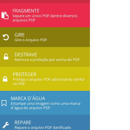
FRAGMENTE
Separe um único PDF dentre diversos
arquivos PDF
GIRE
Gire o Arquivo PDF
DESTRAVE
Remova a proteção por senha do PDF
PROTEGER
Proteja o arquivo PDF adicionando senha
no PDF
MARCA D`ÁGUA
Estampe uma imagem como uma marca
d`água do arquivo PDF
REPARE
Repare o arquivo PDF danificado