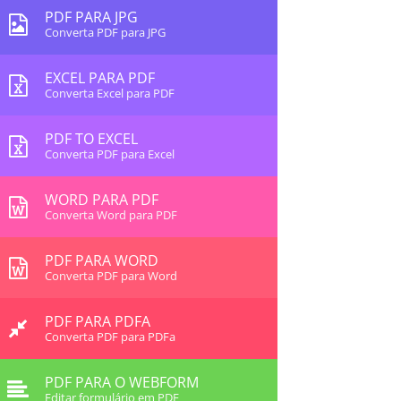
PDF PARA JPG
Converta PDF para JPG
EXCEL PARA PDF
Converta Excel para PDF
PDF TO EXCEL
Converta PDF para Excel
WORD PARA PDF
Converta Word para PDF
PDF PARA WORD
Converta PDF para Word
PDF PARA PDFA
Converta PDF para PDFa
PDF PARA O WEBFORM
Editar formulário em PDF