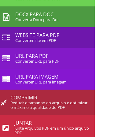
DOCX PARA DOC
Converta Docx para Doc
WEBSITE PARA PDF
Converter site em PDF
URL PARA PDF
Converter URL para PDF
URL PARA IMAGEM
Converter URL para imagem
COMPRIMIR
Reduzir o tamanho do arquivo e optimizar
o máximo a qualidade do PDF
JUNTAR
Junte Arquivos PDF em um único arquivo
PDF