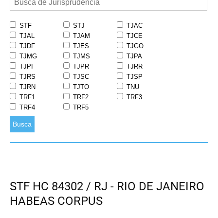
STF
STJ
TJAC
TJAL
TJAM
TJCE
TJDF
TJES
TJGO
TJMG
TJMS
TJPA
TJPI
TJPR
TJRR
TJRS
TJSC
TJSP
TJRN
TJTO
TNU
TRF1
TRF2
TRF3
TRF4
TRF5
Busca
STF HC 84302 / RJ - RIO DE JANEIRO
HABEAS CORPUS