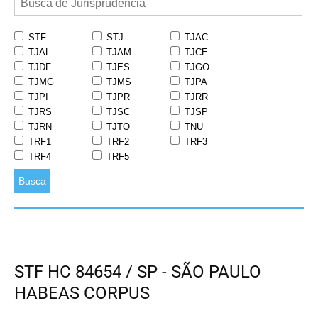
STF
STJ
TJAC
TJAL
TJAM
TJCE
TJDF
TJES
TJGO
TJMG
TJMS
TJPA
TJPI
TJPR
TJRR
TJRS
TJSC
TJSP
TJRN
TJTO
TNU
TRF1
TRF2
TRF3
TRF4
TRF5
Busca
STF HC 84654 / SP - SÃO PAULO
HABEAS CORPUS