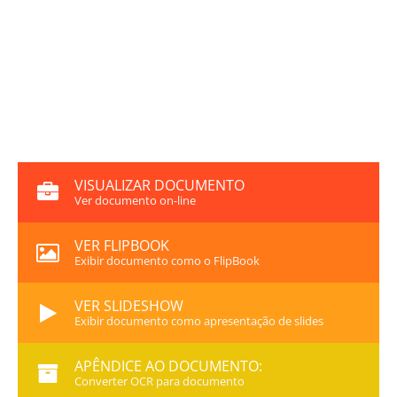
VISUALIZAR DOCUMENTO
Ver documento on-line
VER FLIPBOOK
Exibir documento como o FlipBook
VER SLIDESHOW
Exibir documento como apresentação de slides
APÊNDICE AO DOCUMENTO:
Converter OCR para documento