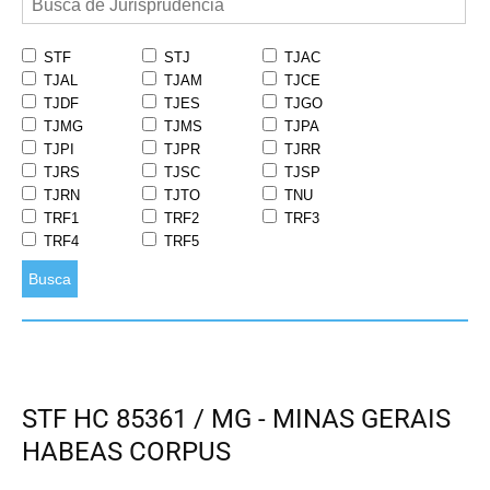
STF
STJ
TJAC
TJAL
TJAM
TJCE
TJDF
TJES
TJGO
TJMG
TJMS
TJPA
TJPI
TJPR
TJRR
TJRS
TJSC
TJSP
TJRN
TJTO
TNU
TRF1
TRF2
TRF3
TRF4
TRF5
Busca
STF HC 85361 / MG - MINAS GERAIS
HABEAS CORPUS