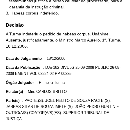
   testemunhas justifica a prisão cautelar do processado, para a

   garantia da instrução criminal.

3. Habeas corpus indeferido.
Decisão
A Turma indeferiu o pedido de habeas corpus. Unânime.
Ausente, justificadamente, o Ministro Marco Aurélio. 1ª. Turma,
18.12.2006.
Data do Julgamento
:
18/12/2006
Data da Publicação
:
DJe-182 DIVULG 25-09-2008 PUBLIC 26-09-
2008 EMENT VOL-02334-02 PP-00225
Órgão Julgador
:
Primeira Turma
Relator(a)
:
Min. CARLOS BRITTO
Parte(s)
:
PACTE.(S): JOEL NELITO DE SOUZA PACTE.(S):
JARBAS SILAS DE SOUZA IMPTE.(S): JOÃO PEDRO GUSTIN E
OUTRO(A/S) COATOR(A/S)(ES): SUPERIOR TRIBUNAL DE
JUSTIÇA