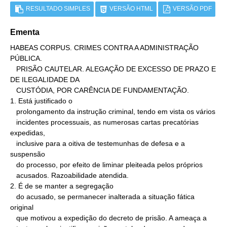
RESULTADO SIMPLES
VERSÃO HTML
VERSÃO PDF
Ementa
HABEAS CORPUS. CRIMES CONTRA A ADMINISTRAÇÃO 
PÚBLICA.

   PRISÃO CAUTELAR. ALEGAÇÃO DE EXCESSO DE PRAZO E 
DE ILEGALIDADE DA

   CUSTÓDIA, POR CARÊNCIA DE FUNDAMENTAÇÃO.

1. Está justificado o

   prolongamento da instrução criminal, tendo em vista os vários

   incidentes processuais, as numerosas cartas precatórias 
expedidas,

   inclusive para a oitiva de testemunhas de defesa e a 
suspensão

   do processo, por efeito de liminar pleiteada pelos próprios

   acusados. Razoabilidade atendida.

2. É de se manter a segregação

   do acusado, se permanecer inalterada a situação fática 
original

   que motivou a expedição do decreto de prisão. A ameaça a
