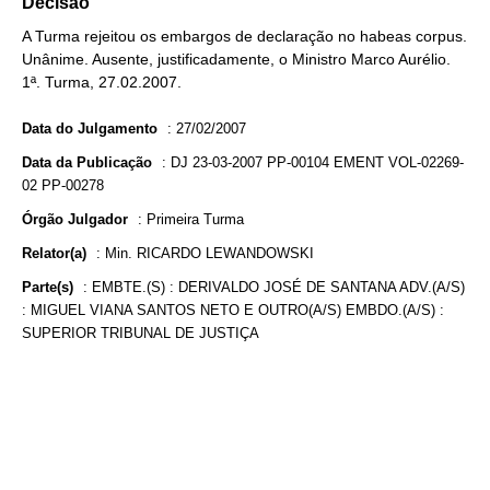
Decisão
A Turma rejeitou os embargos de declaração no habeas corpus.
Unânime. Ausente, justificadamente, o Ministro Marco Aurélio.
1ª. Turma, 27.02.2007.
Data do Julgamento
:
27/02/2007
Data da Publicação
:
DJ 23-03-2007 PP-00104 EMENT VOL-02269-
02 PP-00278
Órgão Julgador
:
Primeira Turma
Relator(a)
:
Min. RICARDO LEWANDOWSKI
Parte(s)
:
EMBTE.(S) : DERIVALDO JOSÉ DE SANTANA ADV.(A/S)
: MIGUEL VIANA SANTOS NETO E OUTRO(A/S) EMBDO.(A/S) :
SUPERIOR TRIBUNAL DE JUSTIÇA