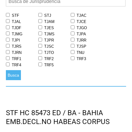
STF
STJ
TJAC
TJAL
TJAM
TJCE
TJDF
TJES
TJGO
TJMG
TJMS
TJPA
TJPI
TJPR
TJRR
TJRS
TJSC
TJSP
TJRN
TJTO
TNU
TRF1
TRF2
TRF3
TRF4
TRF5
Busca
STF HC 85473 ED / BA - BAHIA
EMB.DECL.NO HABEAS CORPUS