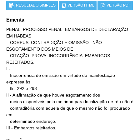
RESULTADO SIMPLES
VERSÃO HTML
VERSÃO PDF
Ementa
PENAL. PROCESSO PENAL. EMBARGOS DE DECLARAÇÃO 
EM HABEAS

   CORPUS. CONTRADIÇÃO E OMISSÃO.  NÃO-
ESGOTAMENTO DOS MEIOS DE

   CITAÇÃO. PROVA. INOCORRÊNCIA. EMBARGOS 
REJEITADOS.

I -

   Inocorrência de omissão em virtude de manifestação 
expressa às

   fls. 292 e 293.

II - A afirmação de que houve esgotamento dos

   meios disponíveis pelo meirinho para localização de réu não é

   contraditória com aquela de que o mesmo não foi procurado 
em

   determinado endereço.

III - Embargos rejeitados.