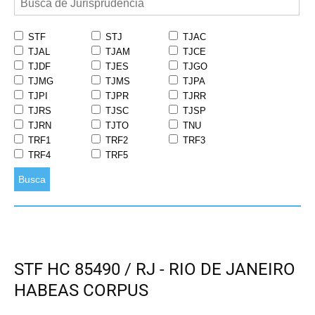
STF
STJ
TJAC
TJAL
TJAM
TJCE
TJDF
TJES
TJGO
TJMG
TJMS
TJPA
TJPI
TJPR
TJRR
TJRS
TJSC
TJSP
TJRN
TJTO
TNU
TRF1
TRF2
TRF3
TRF4
TRF5
Busca
STF HC 85490 / RJ - RIO DE JANEIRO
HABEAS CORPUS