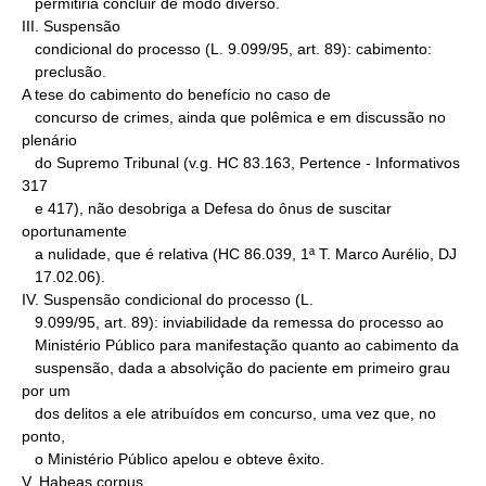
   permitiria concluir de modo diverso.

III. Suspensão

   condicional do processo (L. 9.099/95, art. 89): cabimento:

   preclusão.

A tese do cabimento do benefício no caso de

   concurso de crimes, ainda que polêmica e em discussão no 
plenário

   do Supremo Tribunal (v.g. HC 83.163, Pertence - Informativos 
317

   e 417), não desobriga a Defesa do ônus de suscitar 
oportunamente

   a nulidade, que é relativa (HC 86.039, 1ª T. Marco Aurélio, DJ

   17.02.06).

IV. Suspensão condicional do processo (L.

   9.099/95, art. 89): inviabilidade da remessa do processo ao

   Ministério Público para manifestação quanto ao cabimento da

   suspensão, dada a absolvição do paciente em primeiro grau 
por um

   dos delitos a ele atribuídos em concurso, uma vez que, no 
ponto,

   o Ministério Público apelou e obteve êxito.

V. Habeas corpus
