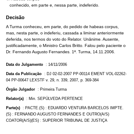
   conhecido, em parte e, nessa parte, indeferido.
Decisão
A Turma conheceu, em parte, do pedido de habeas corpus,
mas, nesta parte, o indeferiu, cassada a liminar anteriormente
deferida, nos termos do voto do Relator. Unânime. Ausente,
justificadamente, o Ministro Carlos Britto. Falou pelo paciente o
Dr. Fernando Augusto Fernandes. 1ª. Turma, 14.11.2006.
Data do Julgamento
:
14/11/2006
Data da Publicação
:
DJ 02-02-2007 PP-00114 EMENT VOL-02262-
04 PP-00647 LEXSTF v. 29, n. 339, 2007, p. 369-384
Órgão Julgador
:
Primeira Turma
Relator(a)
:
Min. SEPÚLVEDA PERTENCE
Parte(s)
:
PACTE.(S) : EDUARDO VENTURA BARCELOS IMPTE.
(S) : FERNANDO AUGUSTO FERNANDES E OUTRO(A/S)
COATOR(A/S)(ES) : SUPERIOR TRIBUNAL DE JUSTIÇA