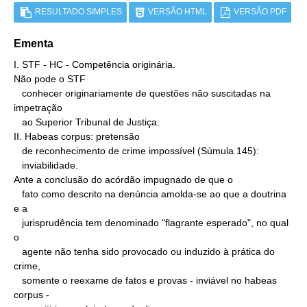
RESULTADO SIMPLES
VERSÃO HTML
VERSÃO PDF
Ementa
I. STF - HC - Competência originária.

Não pode o STF

   conhecer originariamente de questões não suscitadas na 
impetração

   ao Superior Tribunal de Justiça.

II. Habeas corpus: pretensão

   de reconhecimento de crime impossível (Súmula 145):

   inviabilidade.

Ante a conclusão do acórdão impugnado de que o

   fato como descrito na denúncia amolda-se ao que a doutrina 
e a

   jurisprudência tem denominado "flagrante esperado", no qual 
o

   agente não tenha sido provocado ou induzido à prática do 
crime,

   somente o reexame de fatos e provas - inviável no habeas 
corpus -
