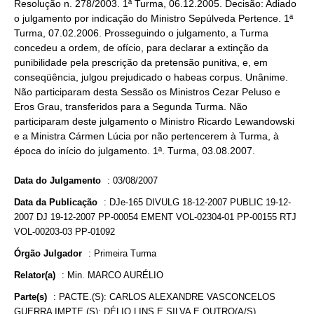
Resolução n. 278/2003. 1ª Turma, 06.12.2005. Decisão: Adiado
o julgamento por indicação do Ministro Sepúlveda Pertence. 1ª
Turma, 07.02.2006. Prosseguindo o julgamento, a Turma
concedeu a ordem, de ofício, para declarar a extinção da
punibilidade pela prescrição da pretensão punitiva, e, em
conseqüência, julgou prejudicado o habeas corpus. Unânime.
Não participaram desta Sessão os Ministros Cezar Peluso e
Eros Grau, transferidos para a Segunda Turma. Não
participaram deste julgamento o Ministro Ricardo Lewandowski
e a Ministra Cármen Lúcia por não pertencerem à Turma, à
época do início do julgamento. 1ª. Turma, 03.08.2007.
Data do Julgamento
:
03/08/2007
Data da Publicação
:
DJe-165 DIVULG 18-12-2007 PUBLIC 19-12-
2007 DJ 19-12-2007 PP-00054 EMENT VOL-02304-01 PP-00155 RTJ
VOL-00203-03 PP-01092
Órgão Julgador
:
Primeira Turma
Relator(a)
:
Min. MARCO AURÉLIO
Parte(s)
:
PACTE.(S): CARLOS ALEXANDRE VASCONCELOS
GUERRA IMPTE.(S): DÉLIO LINS E SILVA E OUTRO(A/S)