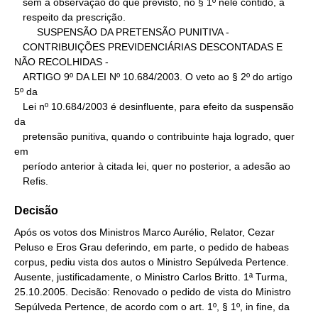
   sem a observação do que previsto, no § 1º nele contido, a

   respeito da prescrição.

        SUSPENSÃO DA PRETENSÃO PUNITIVA -

   CONTRIBUIÇÕES PREVIDENCIÁRIAS DESCONTADAS E 
NÃO RECOLHIDAS -

   ARTIGO 9º DA LEI Nº 10.684/2003. O veto ao § 2º do artigo 
5º da

   Lei nº 10.684/2003 é desinfluente, para efeito da suspensão 
da

   pretensão punitiva, quando o contribuinte haja logrado, quer 
em

   período anterior à citada lei, quer no posterior, a adesão ao

   Refis.
Decisão
Após os votos dos Ministros Marco Aurélio, Relator, Cezar
Peluso e Eros Grau deferindo, em parte, o pedido de habeas
corpus, pediu vista dos autos o Ministro Sepúlveda Pertence.
Ausente, justificadamente, o Ministro Carlos Britto. 1ª Turma,
25.10.2005. Decisão: Renovado o pedido de vista do Ministro
Sepúlveda Pertence, de acordo com o art. 1º, § 1º, in fine, da