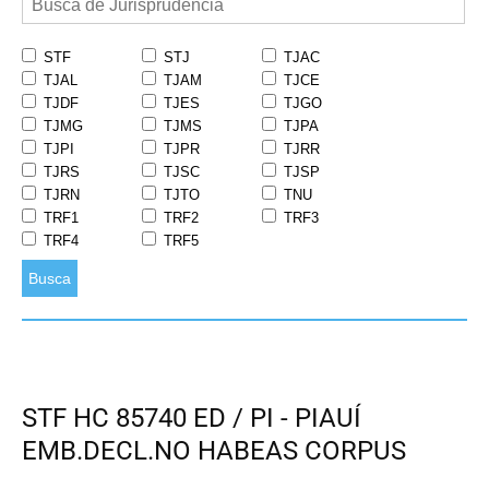
STF
STJ
TJAC
TJAL
TJAM
TJCE
TJDF
TJES
TJGO
TJMG
TJMS
TJPA
TJPI
TJPR
TJRR
TJRS
TJSC
TJSP
TJRN
TJTO
TNU
TRF1
TRF2
TRF3
TRF4
TRF5
Busca
STF HC 85740 ED / PI - PIAUÍ
EMB.DECL.NO HABEAS CORPUS