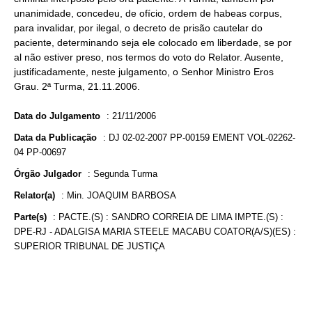
unanimidade, concedeu, de ofício, ordem de habeas corpus,
para invalidar, por ilegal, o decreto de prisão cautelar do
paciente, determinando seja ele colocado em liberdade, se por
al não estiver preso, nos termos do voto do Relator. Ausente,
justificadamente, neste julgamento, o Senhor Ministro Eros
Grau. 2ª Turma, 21.11.2006.
Data do Julgamento
:
21/11/2006
Data da Publicação
:
DJ 02-02-2007 PP-00159 EMENT VOL-02262-
04 PP-00697
Órgão Julgador
:
Segunda Turma
Relator(a)
:
Min. JOAQUIM BARBOSA
Parte(s)
:
PACTE.(S) : SANDRO CORREIA DE LIMA IMPTE.(S) :
DPE-RJ - ADALGISA MARIA STEELE MACABU COATOR(A/S)(ES) :
SUPERIOR TRIBUNAL DE JUSTIÇA