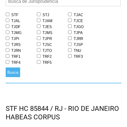
STF
STJ
TJAC
TJAL
TJAM
TJCE
TJDF
TJES
TJGO
TJMG
TJMS
TJPA
TJPI
TJPR
TJRR
TJRS
TJSC
TJSP
TJRN
TJTO
TNU
TRF1
TRF2
TRF3
TRF4
TRF5
Busca
STF HC 85844 / RJ - RIO DE JANEIRO
HABEAS CORPUS