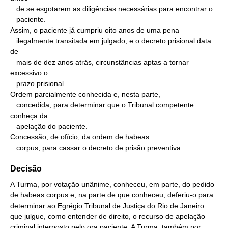
   de se esgotarem as diligências necessárias para encontrar o

   paciente.

Assim, o paciente já cumpriu oito anos de uma pena

   ilegalmente transitada em julgado, e o decreto prisional data 
de

   mais de dez anos atrás, circunstâncias aptas a tornar 
excessivo o

   prazo prisional.

Ordem parcialmente conhecida e, nesta parte,

   concedida, para determinar que o Tribunal competente 
conheça da

   apelação do paciente.

Concessão, de ofício, da ordem de habeas

   corpus, para cassar o decreto de prisão preventiva.
Decisão
A Turma, por votação unânime, conheceu, em parte, do pedido
de habeas corpus e, na parte de que conheceu, deferiu-o para
determinar ao Egrégio Tribunal de Justiça do Rio de Janeiro
que julgue, como entender de direito, o recurso de apelação
criminal interposto pelo ora paciente. A Turma, também por