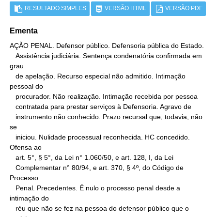
RESULTADO SIMPLES
VERSÃO HTML
VERSÃO PDF
Ementa
AÇÃO PENAL. Defensor público. Defensoria pública do Estado.

   Assistência judiciária. Sentença condenatória confirmada em 
grau

   de apelação. Recurso especial não admitido. Intimação 
pessoal do

   procurador. Não realização. Intimação recebida por pessoa

   contratada para prestar serviços à Defensoria. Agravo de

   instrumento não conhecido. Prazo recursal que, todavia, não 
se

   iniciou. Nulidade processual reconhecida. HC concedido. 
Ofensa ao

   art. 5°, § 5°, da Lei n° 1.060/50, e art. 128, I, da Lei

   Complementar n° 80/94, e art. 370, § 4º, do Código de 
Processo

   Penal. Precedentes. É nulo o processo penal desde a 
intimação do

   réu que não se fez na pessoa do defensor público que o 