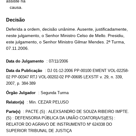
assiste na

   causa.
Decisão
Deferida a ordem, decisão unânime. Ausente, justificadamente,
neste julgamento, o Senhor Ministro Celso de Mello. Presidiu,
este julgamento, o Senhor Ministro Gilmar Mendes. 2ª Turma,
07.11.2006.
Data do Julgamento
:
07/11/2006
Data da Publicação
:
DJ 01-12-2006 PP-00100 EMENT VOL-02258-
02 PP-00347 RTJ VOL-00202-02 PP-00695 LEXSTF v. 29, n. 339,
2007, p. 384-389
Órgão Julgador
:
Segunda Turma
Relator(a)
:
Min. CEZAR PELUSO
Parte(s)
:
PACTE.(S) : ALEXSANDRO DE SOUZA RIBEIRO IMPTE.
(S) : DEFENSORIA PÚBLICA DA UNIÃO COATOR(A/S)(ES) :
RELATOR DO AGRAVO DE INSTRUMENTO Nº 624338 DO
SUPERIOR TRIBUNAL DE JUSTIÇA