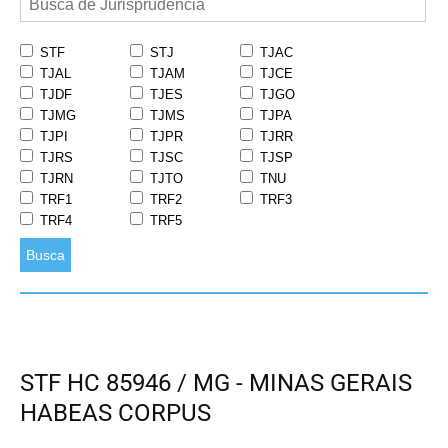
STF
STJ
TJAC
TJAL
TJAM
TJCE
TJDF
TJES
TJGO
TJMG
TJMS
TJPA
TJPI
TJPR
TJRR
TJRS
TJSC
TJSP
TJRN
TJTO
TNU
TRF1
TRF2
TRF3
TRF4
TRF5
Busca
STF HC 85946 / MG - MINAS GERAIS
HABEAS CORPUS