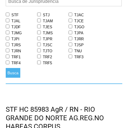
STF
STJ
TJAC
TJAL
TJAM
TJCE
TJDF
TJES
TJGO
TJMG
TJMS
TJPA
TJPI
TJPR
TJRR
TJRS
TJSC
TJSP
TJRN
TJTO
TNU
TRF1
TRF2
TRF3
TRF4
TRF5
Busca
STF HC 85983 AgR / RN - RIO
GRANDE DO NORTE AG.REG.NO
HABEAS CORPUS