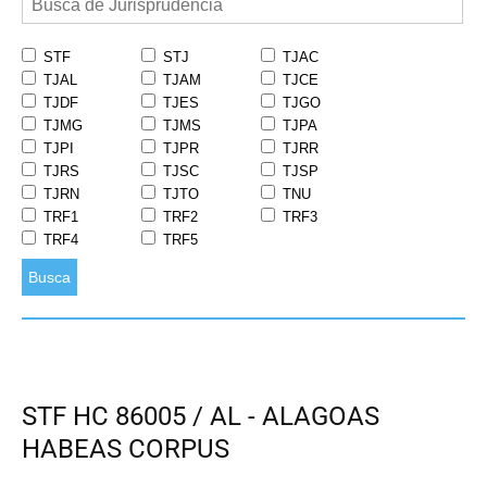
STF
STJ
TJAC
TJAL
TJAM
TJCE
TJDF
TJES
TJGO
TJMG
TJMS
TJPA
TJPI
TJPR
TJRR
TJRS
TJSC
TJSP
TJRN
TJTO
TNU
TRF1
TRF2
TRF3
TRF4
TRF5
Busca
STF HC 86005 / AL - ALAGOAS
HABEAS CORPUS