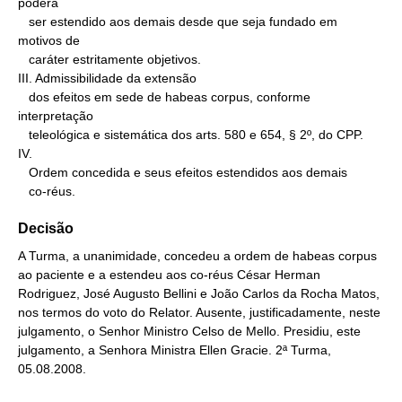
poderá

   ser estendido aos demais desde que seja fundado em 
motivos de

   caráter estritamente objetivos.

III. Admissibilidade da extensão

   dos efeitos em sede de habeas corpus, conforme 
interpretação

   teleológica e sistemática dos arts. 580 e 654, § 2º, do CPP.

IV.

   Ordem concedida e seus efeitos estendidos aos demais

   co-réus.
Decisão
A Turma, a unanimidade, concedeu a ordem de habeas corpus
ao paciente e a estendeu aos co-réus César Herman
Rodriguez, José Augusto Bellini e João Carlos da Rocha Matos,
nos termos do voto do Relator. Ausente, justificadamente, neste
julgamento, o Senhor Ministro Celso de Mello. Presidiu, este
julgamento, a Senhora Ministra Ellen Gracie. 2ª Turma,
05.08.2008.