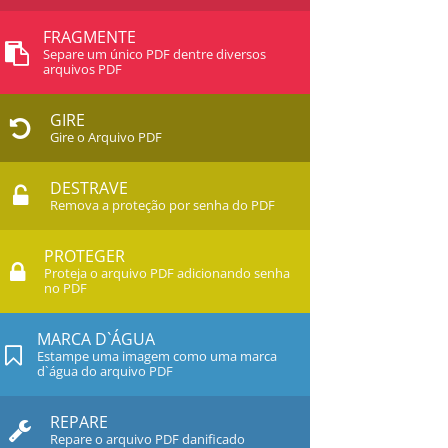
FRAGMENTE
Separe um único PDF dentre diversos
arquivos PDF
GIRE
Gire o Arquivo PDF
DESTRAVE
Remova a proteção por senha do PDF
PROTEGER
Proteja o arquivo PDF adicionando senha
no PDF
MARCA D`ÁGUA
Estampe uma imagem como uma marca
d`água do arquivo PDF
REPARE
Repare o arquivo PDF danificado