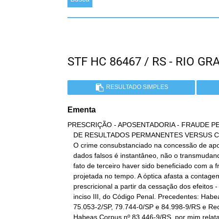
STF HC 86467 / RS - RIO 
RESULTADO SIMPLES
Ementa
PRESCRIÇÃO - APOSENTADORIA - FRAUDE PE
   DE RESULTADOS PERMANENTES VERSUS CRIME PERMANENTE - DADOS FALSOS.

   O crime consubstanciado na concessão de aposentadoria a partir de

   dados falsos é instantâneo, não o transmudando em permanente o

   fato de terceiro haver sido beneficiado com a fraude de forma

   projetada no tempo. A óptica afasta a contagem do prazo

   prescricional a partir da cessação dos efeitos - artigo 111,

   inciso III, do Código Penal. Precedentes: Habeas Corpus nºs

   75.053-2/SP, 79.744-0/SP e 84.998-9/RS e Recurso Ordinário em

   Habeas Corpus nº 83.446-9/RS, por mim relatados perante a Segunda
