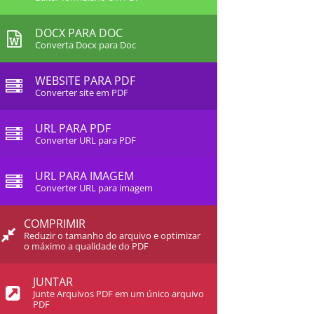
DOCX PARA DOC
Converta Docx para Doc
WEBSITE PARA PDF
Converter site em PDF
URL PARA PDF
Converter URL para PDF
URL PARA IMAGEM
Converter URL para imagem
COMPRIMIR
Reduzir o tamanho do arquivo e optimizar
o máximo a qualidade do PDF
JUNTAR
Junte Arquivos PDF em um único arquivo
PDF