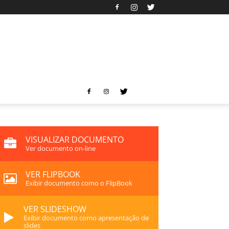
VISUALIZAR DOCUMENTO
Ver documento on-line
VER FLIPBOOK
Exibir documento como o FlipBook
VER SLIDESHOW
Exibir documento como apresentação de
slides