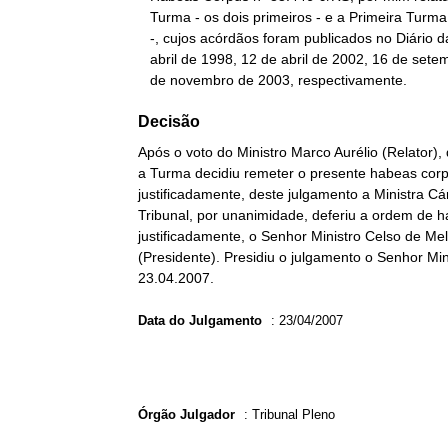
   Turma - os dois primeiros - e a Primeira Turma - os dois últimos

   -, cujos acórdãos foram publicados no Diário da Justiça de 30 de

   abril de 1998, 12 de abril de 2002, 16 de setembro de 2005 e 28

   de novembro de 2003, respectivamente.
Decisão
Após o voto do Ministro Marco Aurélio (Relator),
a Turma decidiu remeter o presente habeas corpu
justificadamente, deste julgamento a Ministra C
Tribunal, por unanimidade, deferiu a ordem de h
justificadamente, o Senhor Ministro Celso de Mel
(Presidente). Presidiu o julgamento o Senhor Min
23.04.2007.
Data do Julgamento
:
23/04/2007
Órgão Julgador
:
Tribunal Pleno