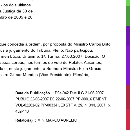
 que concedia a ordem, por proposta do Ministro Carlos Brito
s a julgamento do Tribunal Pleno. Não participou,
ármen Lúcia. Unânime. 1ª. Turma, 27.03.2007. Decisão: O
abeas corpus, nos termos do voto do Relator. Ausentes,
lo e, neste julgamento, a Senhora Ministra Ellen Gracie
istro Gilmar Mendes (Vice-Presidente). Plenário,
Data da Publicação
:
DJe-042 DIVULG 21-06-2007
PUBLIC 22-06-2007 DJ 22-06-2007 PP-00016 EMENT
VOL-02281-02 PP-00334 LEXSTF v. 29, n. 344, 2007, p.
432-443
Relator(a)
:
Min. MARCO AURÉLIO