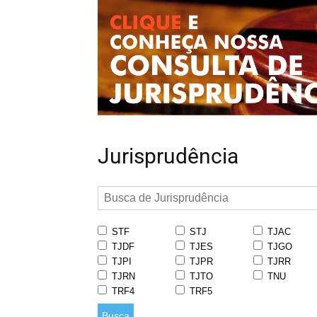
Jurisprudência
STF
STJ
TJAC
TJDF
TJES
TJGO
TJPI
TJPR
TJRR
TJRN
TJTO
TNU
TRF4
TRF5
Busca