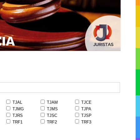
TJAL
TJAM
TJCE
TJMG
TJMS
TJPA
TJRS
TJSC
TJSP
TRF1
TRF2
TRF3