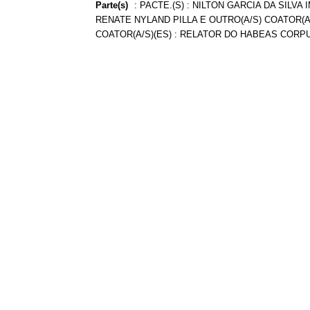
Parte(s)
:
PACTE.(S) : NILTON GARCIA DA SILVA I
RENATE NYLAND PILLA E OUTRO(A/S) COATOR(A
COATOR(A/S)(ES) : RELATOR DO HABEAS CORPU