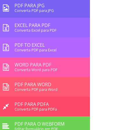
PDF PARA JPG
Converta PDF para JPG
EXCEL PARA PDF
Converta Excel para PDF
PDF TO EXCEL
Converta PDF para Excel
WORD PARA PDF
Converta Word para PDF
PDF PARA WORD
Converta PDF para Word
PDF PARA PDFA
Converta PDF para PDFa
PDF PARA O WEBFORM
Editar formulário em PDF