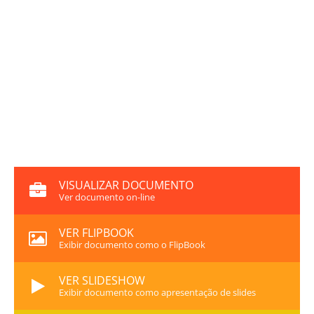
VISUALIZAR DOCUMENTO
Ver documento on-line
VER FLIPBOOK
Exibir documento como o FlipBook
VER SLIDESHOW
Exibir documento como apresentação de slides