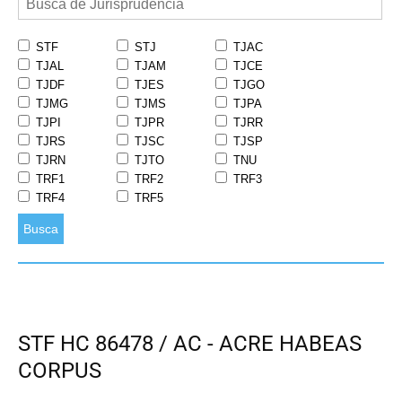
STF
STJ
TJAC
TJAL
TJAM
TJCE
TJDF
TJES
TJGO
TJMG
TJMS
TJPA
TJPI
TJPR
TJRR
TJRS
TJSC
TJSP
TJRN
TJTO
TNU
TRF1
TRF2
TRF3
TRF4
TRF5
Busca
STF HC 86478 / AC - ACRE HABEAS
CORPUS