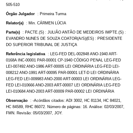
505-510
Órgão Julgador
:
Primeira Turma
Relator(a)
:
Min. CÁRMEN LÚCIA
Parte(s)
:
PACTE.(S) : JULIÃO ANTÃO DE MEDEIROS IMPTE.(S) :
EVANDRO NUNES DE SOUZA COATOR(A/S)(ES) : PRESIDENTE
DO SUPERIOR TRIBUNAL DE JUSTIÇA
Referência legislativa
:
LEG-FED DEL-002848 ANO-1940 ART-
0168A INC-00001 PAR-00001 CP-1940 CÓDIGO PENAL LEG-FED
LEI-007492 ANO-1986 ART-00005 LEI ORDINÁRIA LEG-FED LEI-
008212 ANO-1991 ART-00095 PAR-00001 LET-D LEI ORDINÁRIA
LEG-FED LEI-009983 ANO-2000 ART-00003 LEI ORDINÁRIA LEG-
FED LEI-010666 ANO-2003 ART-00007 LEI ORDINÁRIA LEG-FED
LEI-010684 ANO-2003 ART-00009 PAR-00002 LEI ORDINÁRIA
Observação
:
-Acórdãos citados: ADI 3002, HC 81134, HC 84021,
HC 84589, RHC 86072. Número de páginas: 16. Análise: 02/03/2007,
FMN. Revisão: 05/03/2007, JOY.