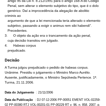
   artigo 95 da Lei n. 8.212/1991 para o artigo 168-A do Código

   Penal, sem alterar o elemento subjetivo do tipo, que é o dolo

   genérico. Daí a improcedência da alegação de abolitio 
criminis ao

   argumento de que a lei mencionada teria alterado o elemento

   subjetivo, passando a exigir o animus rem sibi habendi".

   Precedentes.

3.      O objeto da ação era o trancamento da ação penal,

   cuja decisão transitou em julgado.

4.      Habeas corpus

   prejudicado.
Decisão
A Turma julgou prejudicado o pedido de habeas corpus.
Unânime. Presidiu o julgamento o Ministro Marco Aurélio.
Ausente, justificadamente, o Ministro Sepúlveda Pertence. 1ª.
Turma, 21.11.2006.
Data do Julgamento
:
21/11/2006
Data da Publicação
:
DJ 07-12-2006 PP-00051 EMENT VOL-02259-
02 PP-00380 RTJ VOL-00201-01 PP-00229 RT v. 96, n. 858, 2007, p.