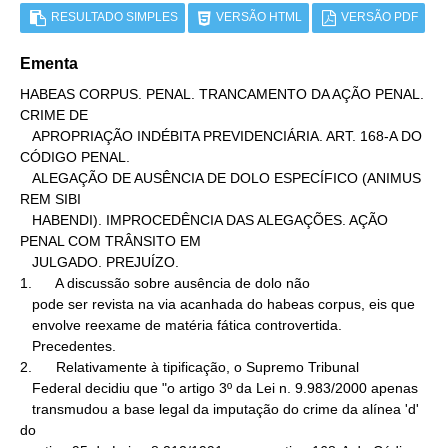
RESULTADO SIMPLES
VERSÃO HTML
VERSÃO PDF
Ementa
HABEAS CORPUS. PENAL. TRANCAMENTO DA AÇÃO PENAL. 
CRIME DE

   APROPRIAÇÃO INDÉBITA PREVIDENCIÁRIA. ART. 168-A DO 
CÓDIGO PENAL.

   ALEGAÇÃO DE AUSÊNCIA DE DOLO ESPECÍFICO (ANIMUS 
REM SIBI

   HABENDI). IMPROCEDÊNCIA DAS ALEGAÇÕES. AÇÃO 
PENAL COM TRÂNSITO EM

   JULGADO. PREJUÍZO.

1.      A discussão sobre ausência de dolo não

   pode ser revista na via acanhada do habeas corpus, eis que

   envolve reexame de matéria fática controvertida.

   Precedentes.

2.      Relativamente à tipificação, o Supremo Tribunal

   Federal decidiu que "o artigo 3º da Lei n. 9.983/2000 apenas

   transmudou a base legal da imputação do crime da alínea 'd' 
do
