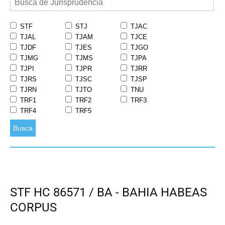
STF
STJ
TJAC
TJAL
TJAM
TJCE
TJDF
TJES
TJGO
TJMG
TJMS
TJPA
TJPI
TJPR
TJRR
TJRS
TJSC
TJSP
TJRN
TJTO
TNU
TRF1
TRF2
TRF3
TRF4
TRF5
Busca
STF HC 86571 / BA - BAHIA HABEAS
CORPUS