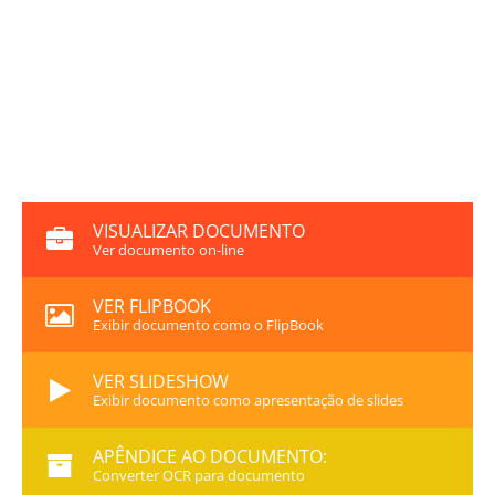
VISUALIZAR DOCUMENTO
Ver documento on-line
VER FLIPBOOK
Exibir documento como o FlipBook
VER SLIDESHOW
Exibir documento como apresentação de slides
APÊNDICE AO DOCUMENTO:
Converter OCR para documento