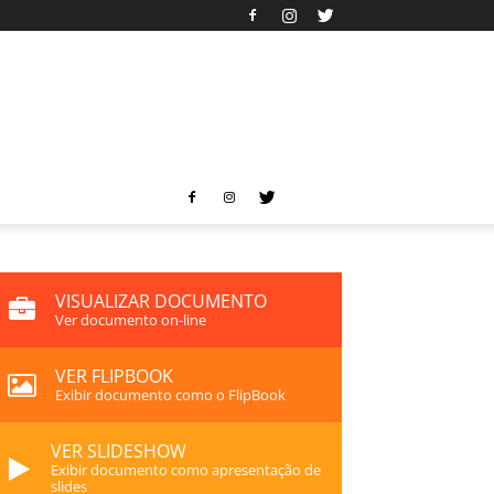
VISUALIZAR DOCUMENTO
Ver documento on-line
VER FLIPBOOK
Exibir documento como o FlipBook
VER SLIDESHOW
Exibir documento como apresentação de
slides