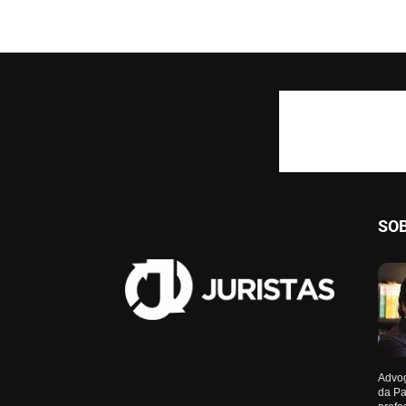
SO
Advog
da Pa