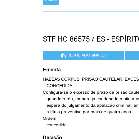
STF HC 86575 / ES - ESPÍ
RESULTADO SIMPLES
Ementa
HABEAS CORPUS. PRISÃO CAUTELAR. EXCES
   CONCEDIDA.

Configura-se o excesso de prazo da prisão cautel
   quando o réu, embora já condenado a oito anos de reclusão e à

   espera do julgamento da apelação criminal, encontra-se custodiado

   a título preventivo por mais de quatro anos.

Ordem

   concedida.
Decisão