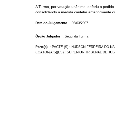
A Turma, por votação unânime, deferiu o pedido
consolidando a medida cautelar anteriormente c
Data do Julgamento
:
06/03/2007
Órgão Julgador
:
Segunda Turma
Parte(s)
:
PACTE.(S) : HUDSON FERREIRA DO N
COATOR(A/S)(ES) : SUPERIOR TRIBUNAL DE JUS