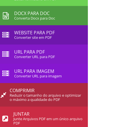
DOCX PARA DOC
Converta Docx para Doc
WEBSITE PARA PDF
Converter site em PDF
URL PARA PDF
Converter URL para PDF
URL PARA IMAGEM
Converter URL para imagem
COMPRIMIR
Reduzir o tamanho do arquivo e optimizar
o máximo a qualidade do PDF
JUNTAR
Junte Arquivos PDF em um único arquivo
PDF