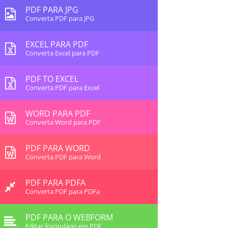
PDF PARA JPG
Converta PDF para JPG
EXCEL PARA PDF
Converta Excel para PDF
PDF TO EXCEL
Converta PDF para Excel
WORD PARA PDF
Converta Word para PDF
PDF PARA WORD
Converta PDF para Word
PDF PARA PDFA
Converta PDF para PDFa
PDF PARA O WEBFORM
Editar formulário em PDF