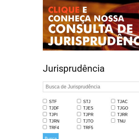
Jurisprudência
STF
STJ
TJAC
TJDF
TJES
TJGO
TJPI
TJPR
TJRR
TJRN
TJTO
TNU
TRF4
TRF5
Busca