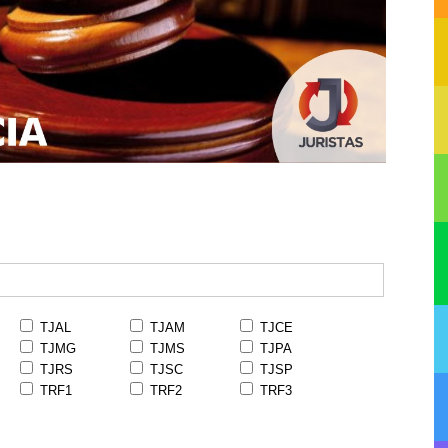
TJAL
TJAM
TJCE
TJMG
TJMS
TJPA
TJRS
TJSC
TJSP
TRF1
TRF2
TRF3