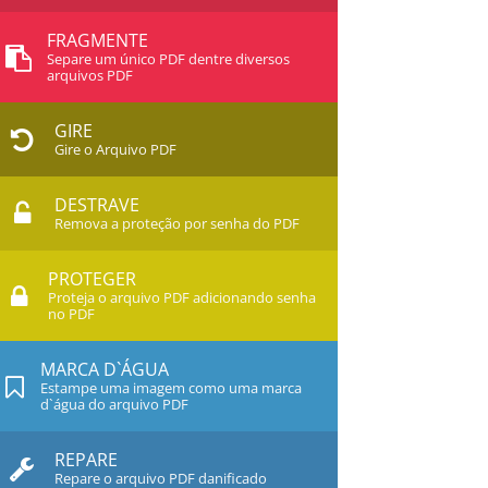
FRAGMENTE
Separe um único PDF dentre diversos
arquivos PDF
GIRE
Gire o Arquivo PDF
DESTRAVE
Remova a proteção por senha do PDF
PROTEGER
Proteja o arquivo PDF adicionando senha
no PDF
MARCA D`ÁGUA
Estampe uma imagem como uma marca
d`água do arquivo PDF
REPARE
Repare o arquivo PDF danificado