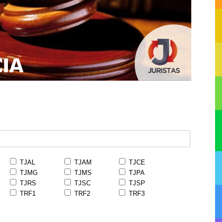
TJAL
TJAM
TJCE
TJMG
TJMS
TJPA
TJRS
TJSC
TJSP
TRF1
TRF2
TRF3