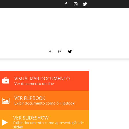
VISUALIZAR DOCUMENTO
Ver documento on-line
VER FLIPBOOK
Exibir documento como o FlipBook
VER SLIDESHOW
Exibir documento como apresentação de
slides