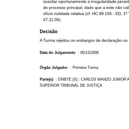
   suscitar oportunamente a irregularidade perante o Juiz condutor

   do processo principal, dado que a este não cabe declarar, de

   ofício nulidade relativa (cf. HC 88.156 - ED, 1ª T., Pertence,

   07.11.06).
Decisão
A Turma rejeitou os embargos de declaração no
Data do Julgamento
:
05/12/2006
Órgão Julgador
:
Primeira Turma
Parte(s)
:
EMBTE.(S) : CARLOS WANZO JUNIOR AD
SUPERIOR TRIBUNAL DE JUSTIÇA