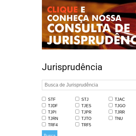
Jurisprudência
STF
STJ
TJAC
TJDF
TJES
TJGO
TJPI
TJPR
TJRR
TJRN
TJTO
TNU
TRF4
TRF5
Busca