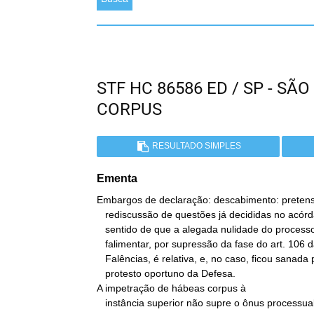
STF HC 86586 ED / SP - S
CORPUS
RESULTADO SIMPLES
Ementa
Embargos de declaração: descabimento: pretens
   rediscussão de questões já decididas no acórdão embargado no

   sentido de que a alegada nulidade do processo por crime

   falimentar, por supressão da fase do art. 106 da antiga Lei de

   Falências, é relativa, e, no caso, ficou sanada por falta de

   protesto oportuno da Defesa.

A impetração de hábeas corpus à

   instância superior não supre o ônus processual da parte de
