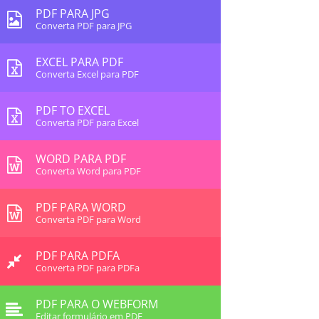
PDF PARA JPG
Converta PDF para JPG
EXCEL PARA PDF
Converta Excel para PDF
PDF TO EXCEL
Converta PDF para Excel
WORD PARA PDF
Converta Word para PDF
PDF PARA WORD
Converta PDF para Word
PDF PARA PDFA
Converta PDF para PDFa
PDF PARA O WEBFORM
Editar formulário em PDF