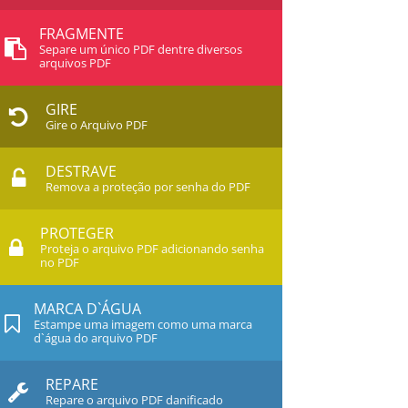
FRAGMENTE
Separe um único PDF dentre diversos
arquivos PDF
GIRE
Gire o Arquivo PDF
DESTRAVE
Remova a proteção por senha do PDF
PROTEGER
Proteja o arquivo PDF adicionando senha
no PDF
MARCA D`ÁGUA
Estampe uma imagem como uma marca
d`água do arquivo PDF
REPARE
Repare o arquivo PDF danificado