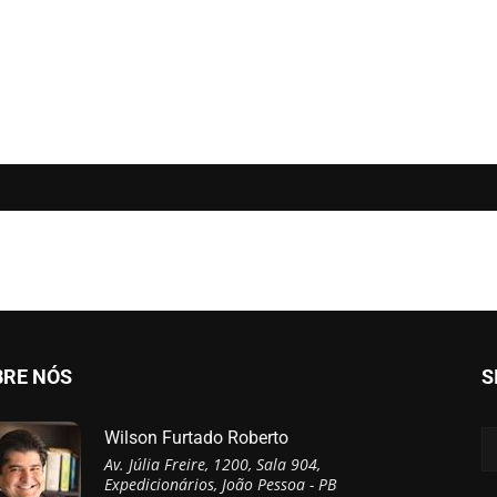
BRE NÓS
S
Wilson Furtado Roberto
Av. Júlia Freire, 1200, Sala 904,
Expedicionários, João Pessoa - PB