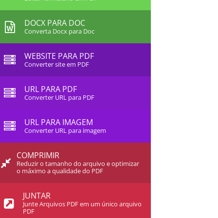
DOCX PARA DOC
Converta Docx para Doc
WEBSITE PARA PDF
Converter site em PDF
URL PARA PDF
Converter URL para PDF
URL PARA IMAGEM
Converter URL para imagem
COMPRIMIR
Reduzir o tamanho do arquivo e optimizar
o máximo a qualidade do PDF
JUNTAR
Junte Arquivos PDF em um único arquivo
PDF