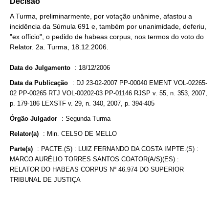
Decisão
A Turma, preliminarmente, por votação unânime, afastou a
incidência da Súmula 691 e, também por unanimidade, deferiu,
"ex officio", o pedido de habeas corpus, nos termos do voto do
Relator. 2a. Turma, 18.12.2006.
Data do Julgamento
:
18/12/2006
Data da Publicação
:
DJ 23-02-2007 PP-00040 EMENT VOL-02265-
02 PP-00265 RTJ VOL-00202-03 PP-01146 RJSP v. 55, n. 353, 2007,
p. 179-186 LEXSTF v. 29, n. 340, 2007, p. 394-405
Órgão Julgador
:
Segunda Turma
Relator(a)
:
Min. CELSO DE MELLO
Parte(s)
:
PACTE.(S) : LUIZ FERNANDO DA COSTA IMPTE.(S) :
MARCO AURÉLIO TORRES SANTOS COATOR(A/S)(ES) :
RELATOR DO HABEAS CORPUS Nº 46.974 DO SUPERIOR
TRIBUNAL DE JUSTIÇA