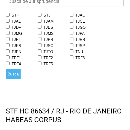
STF
STJ
TJAC
TJAL
TJAM
TJCE
TJDF
TJES
TJGO
TJMG
TJMS
TJPA
TJPI
TJPR
TJRR
TJRS
TJSC
TJSP
TJRN
TJTO
TNU
TRF1
TRF2
TRF3
TRF4
TRF5
Busca
STF HC 86634 / RJ - RIO DE JANEIRO
HABEAS CORPUS