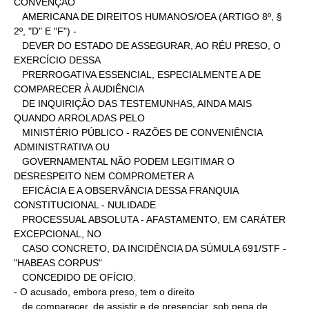
CONVENÇÃO

   AMERICANA DE DIREITOS HUMANOS/OEA (ARTIGO 8º, § 
2º, "D" E "F") -

   DEVER DO ESTADO DE ASSEGURAR, AO RÉU PRESO, O 
EXERCÍCIO DESSA

   PRERROGATIVA ESSENCIAL, ESPECIALMENTE A DE 
COMPARECER À AUDIÊNCIA

   DE INQUIRIÇÃO DAS TESTEMUNHAS, AINDA MAIS 
QUANDO ARROLADAS PELO

   MINISTÉRIO PÚBLICO - RAZÕES DE CONVENIÊNCIA 
ADMINISTRATIVA OU

   GOVERNAMENTAL NÃO PODEM LEGITIMAR O 
DESRESPEITO NEM COMPROMETER A

   EFICÁCIA E A OBSERVÂNCIA DESSA FRANQUIA 
CONSTITUCIONAL - NULIDADE

   PROCESSUAL ABSOLUTA - AFASTAMENTO, EM CARÁTER 
EXCEPCIONAL, NO

   CASO CONCRETO, DA INCIDÊNCIA DA SÚMULA 691/STF - 
"HABEAS CORPUS"

   CONCEDIDO DE OFÍCIO.

- O acusado, embora preso, tem o direito

   de comparecer, de assistir e de presenciar, sob pena de 