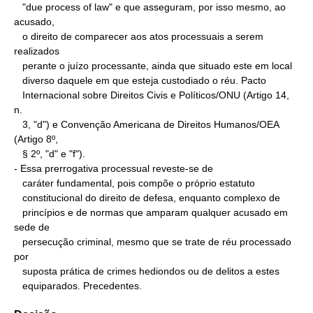
   "due process of law" e que asseguram, por isso mesmo, ao 
acusado,

   o direito de comparecer aos atos processuais a serem 
realizados

   perante o juízo processante, ainda que situado este em local

   diverso daquele em que esteja custodiado o réu. Pacto

   Internacional sobre Direitos Civis e Políticos/ONU (Artigo 14, 
n.

   3, "d") e Convenção Americana de Direitos Humanos/OEA 
(Artigo 8º,

   § 2º, "d" e "f").

- Essa prerrogativa processual reveste-se de

   caráter fundamental, pois compõe o próprio estatuto

   constitucional do direito de defesa, enquanto complexo de

   princípios e de normas que amparam qualquer acusado em 
sede de

   persecução criminal, mesmo que se trate de réu processado 
por

   suposta prática de crimes hediondos ou de delitos a estes

   equiparados. Precedentes.