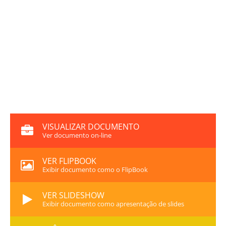
VISUALIZAR DOCUMENTO
Ver documento on-line
VER FLIPBOOK
Exibir documento como o FlipBook
VER SLIDESHOW
Exibir documento como apresentação de slides