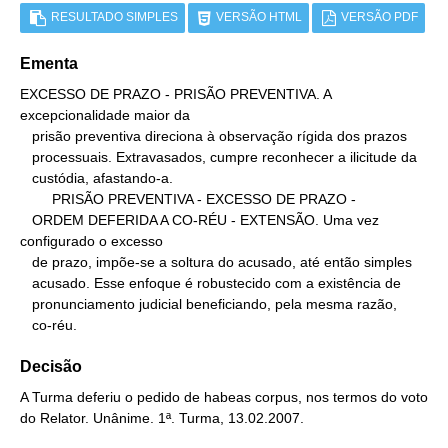
RESULTADO SIMPLES
VERSÃO HTML
VERSÃO PDF
Ementa
EXCESSO DE PRAZO - PRISÃO PREVENTIVA. A 
excepcionalidade maior da

   prisão preventiva direciona à observação rígida dos prazos

   processuais. Extravasados, cumpre reconhecer a ilicitude da

   custódia, afastando-a.

        PRISÃO PREVENTIVA - EXCESSO DE PRAZO -

   ORDEM DEFERIDA A CO-RÉU - EXTENSÃO. Uma vez 
configurado o excesso

   de prazo, impõe-se a soltura do acusado, até então simples

   acusado. Esse enfoque é robustecido com a existência de

   pronunciamento judicial beneficiando, pela mesma razão,

   co-réu.
Decisão
A Turma deferiu o pedido de habeas corpus, nos termos do voto
do Relator. Unânime. 1ª. Turma, 13.02.2007.