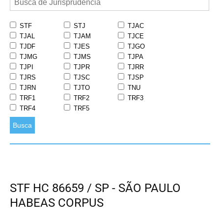
STF
STJ
TJAC
TJAL
TJAM
TJCE
TJDF
TJES
TJGO
TJMG
TJMS
TJPA
TJPI
TJPR
TJRR
TJRS
TJSC
TJSP
TJRN
TJTO
TNU
TRF1
TRF2
TRF3
TRF4
TRF5
Busca
STF HC 86659 / SP - SÃO PAULO
HABEAS CORPUS