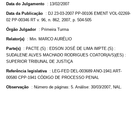
Data do Julgamento
:
13/02/2007
Data da Publicação
:
DJ 23-03-2007 PP-00106 EMENT VOL-02269-
02 PP-00346 RT v. 96, n. 862, 2007, p. 504-505
Órgão Julgador
:
Primeira Turma
Relator(a)
:
Min. MARCO AURÉLIO
Parte(s)
:
PACTE.(S) : EDSON JOSÉ DE LIMA IMPTE.(S) :
SUDALENE ALVES MACHADO RODRIGUES COATOR(A/S)(ES) :
SUPERIOR TRIBUNAL DE JUSTIÇA
Referência legislativa
:
LEG-FED DEL-003689 ANO-1941 ART-
00580 CPP-1941 CÓDIGO DE PROCESSO PENAL
Observação
:
Número de páginas: 5. Análise: 30/03/2007, NAL.