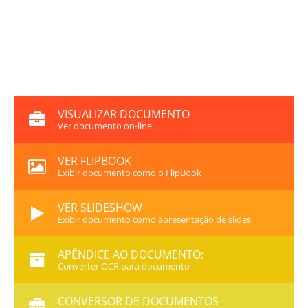
VISUALIZAR DOCUMENTO
Ver documento on-line
VER FLIPBOOK
Exibir documento como o FlipBook
VER SLIDESHOW
Exibir documento como apresentação de slides
APÊNDICE AO DOCUMENTO:
Converter OCR para documento
CONVERSOR DE DOCUMENTOS