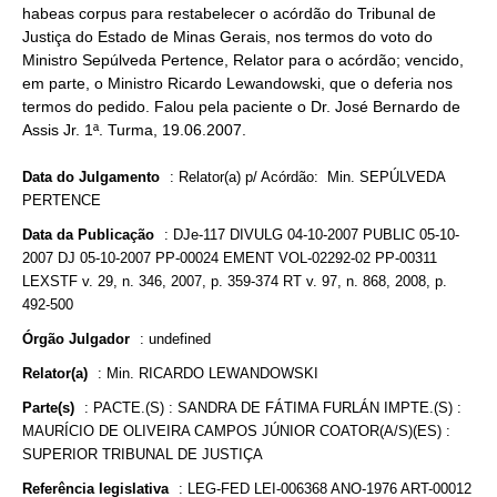
habeas corpus para restabelecer o acórdão do Tribunal de
Justiça do Estado de Minas Gerais, nos termos do voto do
Ministro Sepúlveda Pertence, Relator para o acórdão; vencido,
em parte, o Ministro Ricardo Lewandowski, que o deferia nos
termos do pedido. Falou pela paciente o Dr. José Bernardo de
Assis Jr. 1ª. Turma, 19.06.2007.
Data do Julgamento
:
Relator(a) p/ Acórdão: Min. SEPÚLVEDA
PERTENCE
Data da Publicação
:
DJe-117 DIVULG 04-10-2007 PUBLIC 05-10-
2007 DJ 05-10-2007 PP-00024 EMENT VOL-02292-02 PP-00311
LEXSTF v. 29, n. 346, 2007, p. 359-374 RT v. 97, n. 868, 2008, p.
492-500
Órgão Julgador
:
undefined
Relator(a)
:
Min. RICARDO LEWANDOWSKI
Parte(s)
:
PACTE.(S) : SANDRA DE FÁTIMA FURLÁN IMPTE.(S) :
MAURÍCIO DE OLIVEIRA CAMPOS JÚNIOR COATOR(A/S)(ES) :
SUPERIOR TRIBUNAL DE JUSTIÇA
Referência legislativa
:
LEG-FED LEI-006368 ANO-1976 ART-00012