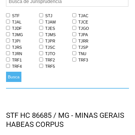
STF
STJ
TJAC
TJAL
TJAM
TJCE
TJDF
TJES
TJGO
TJMG
TJMS
TJPA
TJPI
TJPR
TJRR
TJRS
TJSC
TJSP
TJRN
TJTO
TNU
TRF1
TRF2
TRF3
TRF4
TRF5
Busca
STF HC 86685 / MG - MINAS GERAIS
HABEAS CORPUS