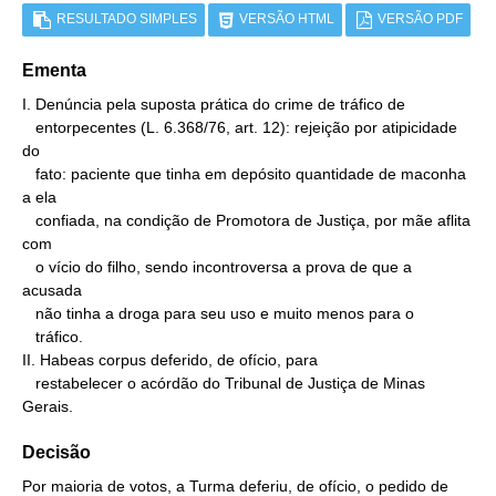
RESULTADO SIMPLES
VERSÃO HTML
VERSÃO PDF
Ementa
I. Denúncia pela suposta prática do crime de tráfico de

   entorpecentes (L. 6.368/76, art. 12): rejeição por atipicidade 
do

   fato: paciente que tinha em depósito quantidade de maconha 
a ela

   confiada, na condição de Promotora de Justiça, por mãe aflita 
com

   o vício do filho, sendo incontroversa a prova de que a 
acusada

   não tinha a droga para seu uso e muito menos para o

   tráfico.

II. Habeas corpus deferido, de ofício, para

   restabelecer o acórdão do Tribunal de Justiça de Minas 
Gerais.
Decisão
Por maioria de votos, a Turma deferiu, de ofício, o pedido de