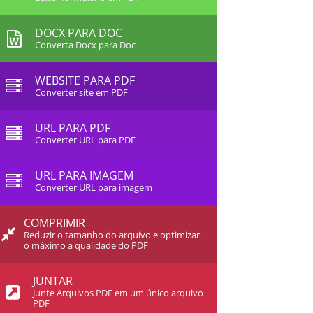
DOCX PARA DOC
Converta Docx para Doc
WEBSITE PARA PDF
Converter site em PDF
URL PARA PDF
Converter URL para PDF
URL PARA IMAGEM
Converter URL para imagem
COMPRIMIR
Reduzir o tamanho do arquivo e optimizar
o máximo a qualidade do PDF
JUNTAR
Junte Arquivos PDF em um único arquivo
PDF