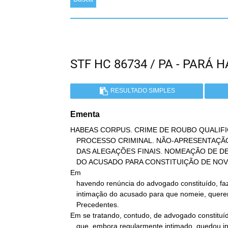
STF HC 86734 / PA - PARÁ
RESULTADO SIMPLES
Ementa
HABEAS CORPUS. CRIME DE ROUBO QUALIFI
   PROCESSO CRIMINAL. NÃO-APRESENTAÇÃO, PELO ADVOGADO CONSTITUÍDO,

   DAS ALEGAÇÕES FINAIS. NOMEAÇÃO DE DEFENSOR DATIVO. NÃO-INTIMAÇÃO

   DO ACUSADO PARA CONSTITUIÇÃO DE NOVO PATRONO. POSSIBILIDADE.

Em

   havendo renúncia do advogado constituído, faz-se imperiosa a

   intimação do acusado para que nomeie, querendo, novo patrono.

   Precedentes.

Em se tratando, contudo, de advogado constituíd
   que, embora regularmente intimado, quedou inerte e deixou de
