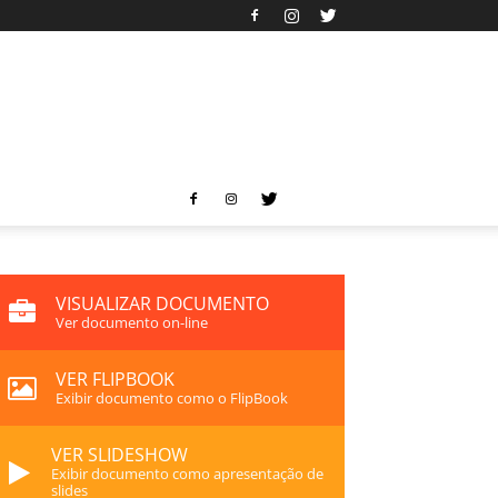
VISUALIZAR DOCUMENTO
Ver documento on-line
VER FLIPBOOK
Exibir documento como o FlipBook
VER SLIDESHOW
Exibir documento como apresentação de
slides