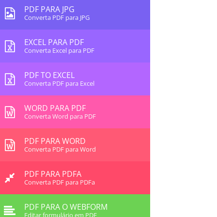
PDF PARA JPG
Converta PDF para JPG
EXCEL PARA PDF
Converta Excel para PDF
PDF TO EXCEL
Converta PDF para Excel
WORD PARA PDF
Converta Word para PDF
PDF PARA WORD
Converta PDF para Word
PDF PARA PDFA
Converta PDF para PDFa
PDF PARA O WEBFORM
Editar formulário em PDF