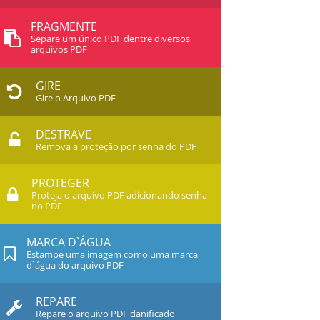
FRAGMENTE
Separe um único PDF dentre diversos
arquivos PDF
GIRE
Gire o Arquivo PDF
DESTRAVE
Remova a proteção por senha do PDF
PROTEGER
Proteja o arquivo PDF adicionando senha
no PDF
MARCA D`ÁGUA
Estampe uma imagem como uma marca
d`água do arquivo PDF
REPARE
Repare o arquivo PDF danificado