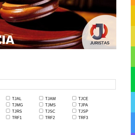
TJAL
TJAM
TJCE
TJMG
TJMS
TJPA
TJRS
TJSC
TJSP
TRF1
TRF2
TRF3