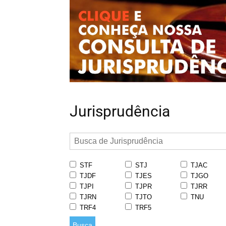
Jurisprudência
STF
STJ
TJAC
TJDF
TJES
TJGO
TJPI
TJPR
TJRR
TJRN
TJTO
TNU
TRF4
TRF5
Busca