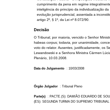
   cumprimento da pena em regime integralmente fechado. Nova

   inteligência do princípio da individualização da pena, em

   evolução jurisprudencial, assentada a inconstitucionalidade do

   artigo 2º, § 1º, da Lei nº 8.072/90.
Decisão
O Tribunal, por maioria, vencido o Senhor Minist
habeas corpus; todavia, por unanimidade, conce
voto do relator. Ausentes, justificadamente, os
Lewandowski e a Senhora Ministra Cármen Lúcia.
Plenário, 10.03.2008.
Data do Julgamento
:
10/03/2008
Órgão Julgador
:
Tribunal Pleno
Parte(s)
:
PACTE.(S): DAMIÃO EDUARDO DE SOU
(ES): SEGUNDA TURMA DO SUPREMO TRIBUNAL