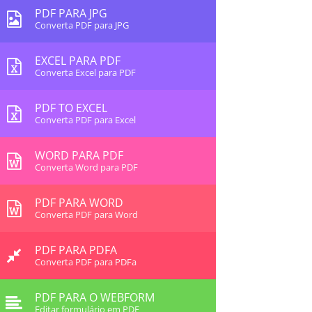
PDF PARA JPG
Converta PDF para JPG
EXCEL PARA PDF
Converta Excel para PDF
PDF TO EXCEL
Converta PDF para Excel
WORD PARA PDF
Converta Word para PDF
PDF PARA WORD
Converta PDF para Word
PDF PARA PDFA
Converta PDF para PDFa
PDF PARA O WEBFORM
Editar formulário em PDF