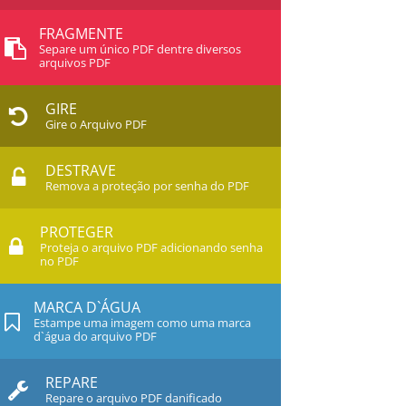
FRAGMENTE
Separe um único PDF dentre diversos
arquivos PDF
GIRE
Gire o Arquivo PDF
DESTRAVE
Remova a proteção por senha do PDF
PROTEGER
Proteja o arquivo PDF adicionando senha
no PDF
MARCA D`ÁGUA
Estampe uma imagem como uma marca
d`água do arquivo PDF
REPARE
Repare o arquivo PDF danificado