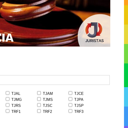
TJAL
TJAM
TJCE
TJMG
TJMS
TJPA
TJRS
TJSC
TJSP
TRF1
TRF2
TRF3