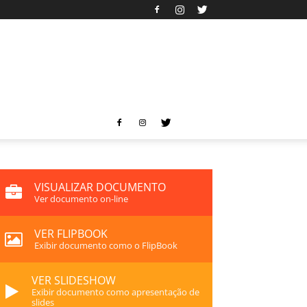
VISUALIZAR DOCUMENTO
Ver documento on-line
VER FLIPBOOK
Exibir documento como o FlipBook
VER SLIDESHOW
Exibir documento como apresentação de
slides