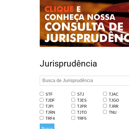
Jurisprudência
STF
STJ
TJAC
TJDF
TJES
TJGO
TJPI
TJPR
TJRR
TJRN
TJTO
TNU
TRF4
TRF5
Busca