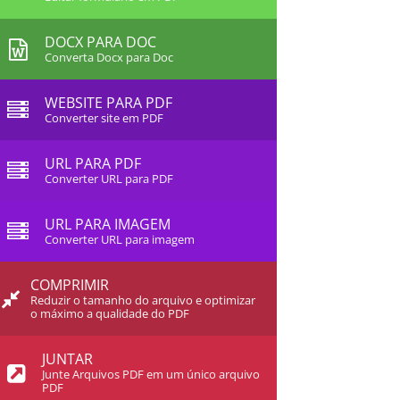
DOCX PARA DOC
Converta Docx para Doc
WEBSITE PARA PDF
Converter site em PDF
URL PARA PDF
Converter URL para PDF
URL PARA IMAGEM
Converter URL para imagem
COMPRIMIR
Reduzir o tamanho do arquivo e optimizar
o máximo a qualidade do PDF
JUNTAR
Junte Arquivos PDF em um único arquivo
PDF