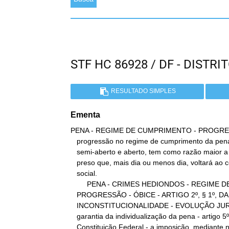
STF HC 86928 / DF - DIST
RESULTADO SIMPLES
Ementa
PENA - REGIME DE CUMPRIMENTO - PROGRES
   progressão no regime de cumprimento da pena, nas espécies fechado,

   semi-aberto e aberto, tem como razão maior a ressocialização do

   preso que, mais dia ou menos dia, voltará ao convívio

   social.

        PENA - CRIMES HEDIONDOS - REGIME DE CUMPRIMENTO -

   PROGRESSÃO - ÓBICE - ARTIGO 2º, § 1º, DA LEI Nº 8.072/90 -

   INCONSTITUCIONALIDADE - EVOLUÇÃO JURISPRUDENCIAL. Conflita com a

   garantia da individualização da pena - artigo 5º, inciso XLVI, da

   Constituição Federal - a imposição, mediante norma, do
