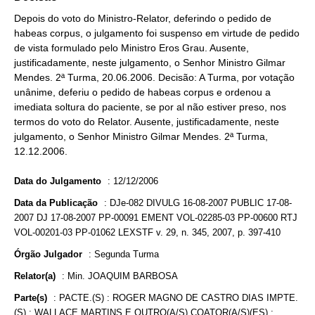
Depois do voto do Ministro-Relator, deferindo o pedido de
habeas corpus, o julgamento foi suspenso em virtude de pedido
de vista formulado pelo Ministro Eros Grau. Ausente,
justificadamente, neste julgamento, o Senhor Ministro Gilmar
Mendes. 2ª Turma, 20.06.2006. Decisão: A Turma, por votação
unânime, deferiu o pedido de habeas corpus e ordenou a
imediata soltura do paciente, se por al não estiver preso, nos
termos do voto do Relator. Ausente, justificadamente, neste
julgamento, o Senhor Ministro Gilmar Mendes. 2ª Turma,
12.12.2006.
Data do Julgamento
:
12/12/2006
Data da Publicação
:
DJe-082 DIVULG 16-08-2007 PUBLIC 17-08-
2007 DJ 17-08-2007 PP-00091 EMENT VOL-02285-03 PP-00600 RTJ
VOL-00201-03 PP-01062 LEXSTF v. 29, n. 345, 2007, p. 397-410
Órgão Julgador
:
Segunda Turma
Relator(a)
:
Min. JOAQUIM BARBOSA
Parte(s)
:
PACTE.(S) : ROGER MAGNO DE CASTRO DIAS IMPTE.
(S) : WALLACE MARTINS E OUTRO(A/S) COATOR(A/S)(ES) :