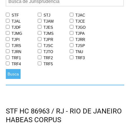
STF
STJ
TJAC
TJAL
TJAM
TJCE
TJDF
TJES
TJGO
TJMG
TJMS
TJPA
TJPI
TJPR
TJRR
TJRS
TJSC
TJSP
TJRN
TJTO
TNU
TRF1
TRF2
TRF3
TRF4
TRF5
Busca
STF HC 86963 / RJ - RIO DE JANEIRO
HABEAS CORPUS