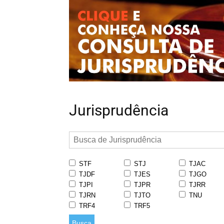
Jurisprudência
STF
STJ
TJAC
TJDF
TJES
TJGO
TJPI
TJPR
TJRR
TJRN
TJTO
TNU
TRF4
TRF5
Busca