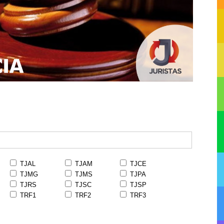
TJAL
TJAM
TJCE
TJMG
TJMS
TJPA
TJRS
TJSC
TJSP
TRF1
TRF2
TRF3