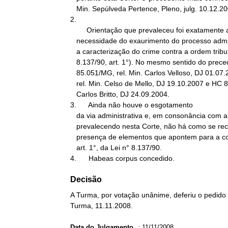
   Min. Sepúlveda Pertence, Pleno, julg. 10.12.2003.

2.

        Orientação que prevaleceu foi exatamente a de considerar a

   necessidade do exaurimento do processo administrativo-fiscal para

   a caracterização do crime contra a ordem tributária (Lei n°

   8.137/90, art. 1°). No mesmo sentido do precedente referido: HC

   85.051/MG, rel. Min. Carlos Velloso, DJ 01.07.2005, HC 90.957/RJ,

   rel. Min. Celso de Mello, DJ 19.10.2007 e HC 84.423/RJ, rel. Min.

   Carlos Britto, DJ 24.09.2004.

3.      Ainda não houve o esgotamento

   da via administrativa e, em consonância com a orientação que vem

   prevalecendo nesta Corte, não há como se reconhecer, por ora, a

   presença de elementos que apontem para a configuração do crime do

   art. 1°, da Lei n° 8.137/90.

4.      Habeas corpus concedido.
Decisão
A Turma, por votação unânime, deferiu o pedido
Turma, 11.11.2008.
Data do Julgamento
:
11/11/2008