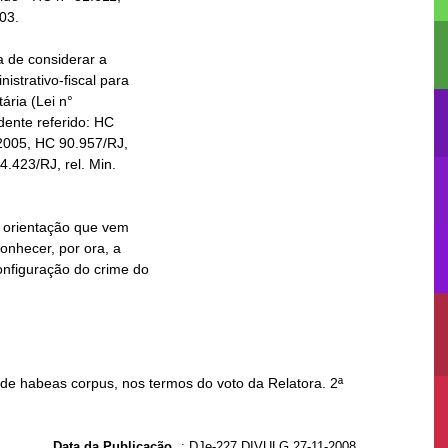
 de habeas corpus, nos termos do voto da Relatora. 2ª
Data da Publicação
:
DJe-227 DIVULG 27-11-2008