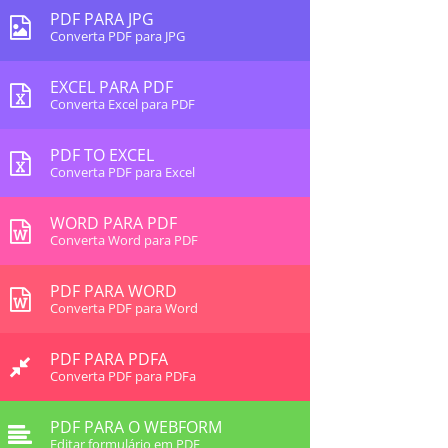
PDF PARA JPG
Converta PDF para JPG
EXCEL PARA PDF
Converta Excel para PDF
PDF TO EXCEL
Converta PDF para Excel
WORD PARA PDF
Converta Word para PDF
PDF PARA WORD
Converta PDF para Word
PDF PARA PDFA
Converta PDF para PDFa
PDF PARA O WEBFORM
Editar formulário em PDF