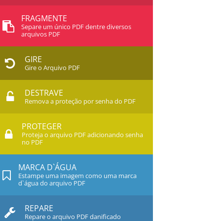
FRAGMENTE
Separe um único PDF dentre diversos
arquivos PDF
GIRE
Gire o Arquivo PDF
DESTRAVE
Remova a proteção por senha do PDF
PROTEGER
Proteja o arquivo PDF adicionando senha
no PDF
MARCA D`ÁGUA
Estampe uma imagem como uma marca
d`água do arquivo PDF
REPARE
Repare o arquivo PDF danificado