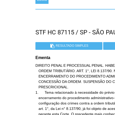
STF HC 87115 / SP - SÃO 
RESULTADO SIMPLES
Ementa
DIREITO PENAL E PROCESSUAL PENAL. HABE
   ORDEM TRIBUTÁRIO. ART. 1°, LEI 8.137/90. NECESSIDADE DE PRÉVIO

   ENCERRAMENTO DO PROCEDIMENTO ADMINISTRATIVO-FISCAL. PRECEDENTES.

   CONCESSÃO DA ORDEM. SUSPENSÃO DO CURSO DO PRAZO

   PRESCRICIONAL.

1.      Tema relacionado à necessidade do prévio

   encerramento do procedimento administrativo-fiscal para

   configuração dos crimes contra a ordem tributária, previstos no

   art. 1°, da Lei n° 8.137/90, já foi objeto de aceso debate

   perante esta Corte. O precedente mais conhecido - HC n° 81.611,
