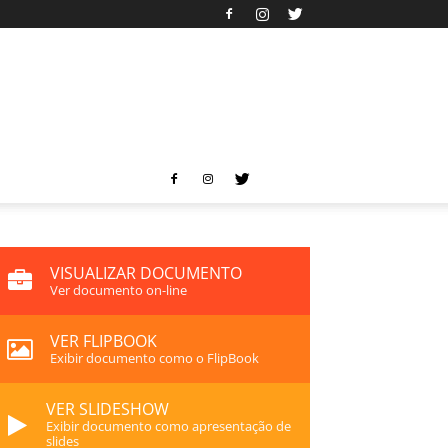
VISUALIZAR DOCUMENTO
Ver documento on-line
VER FLIPBOOK
Exibir documento como o FlipBook
VER SLIDESHOW
Exibir documento como apresentação de
slides