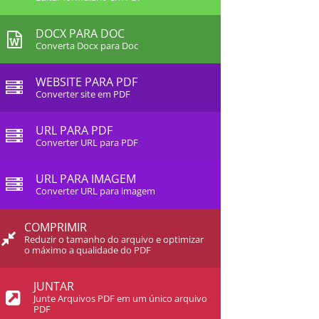
DOCX PARA DOC
Converta Docx para Doc
WEBSITE PARA PDF
Converter site em PDF
URL PARA PDF
Converter URL para PDF
URL PARA IMAGEM
Converter URL para imagem
COMPRIMIR
Reduzir o tamanho do arquivo e optimizar
o máximo a qualidade do PDF
JUNTAR
Junte Arquivos PDF em um único arquivo
PDF