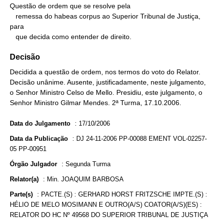
Questão de ordem que se resolve pela

   remessa do habeas corpus ao Superior Tribunal de Justiça, 
para

   que decida como entender de direito.
Decisão
Decidida a questão de ordem, nos termos do voto do Relator.
Decisão unânime. Ausente, justificadamente, neste julgamento,
o Senhor Ministro Celso de Mello. Presidiu, este julgamento, o
Senhor Ministro Gilmar Mendes. 2ª Turma, 17.10.2006.
Data do Julgamento
:
17/10/2006
Data da Publicação
:
DJ 24-11-2006 PP-00088 EMENT VOL-02257-
05 PP-00951
Órgão Julgador
:
Segunda Turma
Relator(a)
:
Min. JOAQUIM BARBOSA
Parte(s)
:
PACTE.(S) : GERHARD HORST FRITZSCHE IMPTE.(S) :
HÉLIO DE MELO MOSIMANN E OUTRO(A/S) COATOR(A/S)(ES) :
RELATOR DO HC Nº 49568 DO SUPERIOR TRIBUNAL DE JUSTIÇA