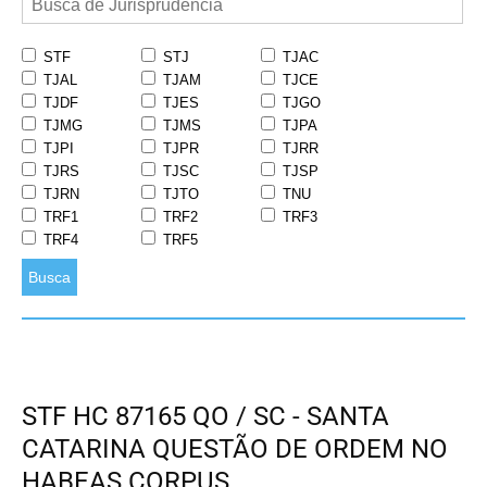
STF
STJ
TJAC
TJAL
TJAM
TJCE
TJDF
TJES
TJGO
TJMG
TJMS
TJPA
TJPI
TJPR
TJRR
TJRS
TJSC
TJSP
TJRN
TJTO
TNU
TRF1
TRF2
TRF3
TRF4
TRF5
Busca
STF HC 87165 QO / SC - SANTA
CATARINA QUESTÃO DE ORDEM NO
HABEAS CORPUS