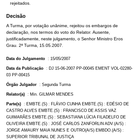
   rejeitados.
Decisão
A Turma, por votação unânime, rejeitou os embargos de
declaração, nos termos do voto do Relator. Ausente,
justificadamente, neste julgamento, o Senhor Ministro Eros
Grau. 2ª Turma, 15.05.2007.
Data do Julgamento
:
15/05/2007
Data da Publicação
:
DJ 15-06-2007 PP-00045 EMENT VOL-02280-
03 PP-00415
Órgão Julgador
:
Segunda Turma
Relator(a)
:
Min. GILMAR MENDES
Parte(s)
:
EMBTE.(S) : FLÁVIO CUNHA EMBTE.(S) : EDÉSIO DE
CASTRO ALVES EMBTE.(S) : FRANCISCO DE ASSIS VAZ
GUIMARÃES EMBTE.(S) : SEBASTIANA LÚCIA FILADELFO DE
OLIVEIRA EMBTE.(S) : JOSÉ CARLOS ZANFORLIN ADV.(A/S) :
JORGE AMAURY MAIA NUNES E OUTRO(A/S) EMBDO.(A/S) :
SUPERIOR TRIBUNAL DE JUSTIÇA