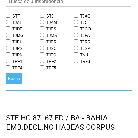
STF
STJ
TJAC
TJAL
TJAM
TJCE
TJDF
TJES
TJGO
TJMG
TJMS
TJPA
TJPI
TJPR
TJRR
TJRS
TJSC
TJSP
TJRN
TJTO
TNU
TRF1
TRF2
TRF3
TRF4
TRF5
Busca
STF HC 87167 ED / BA - BAHIA
EMB.DECL.NO HABEAS CORPUS