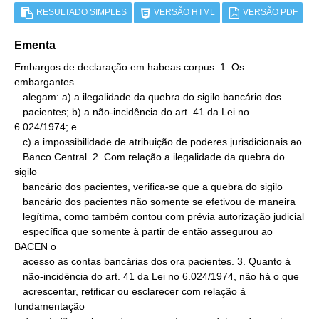
RESULTADO SIMPLES
VERSÃO HTML
VERSÃO PDF
Ementa
Embargos de declaração em habeas corpus. 1. Os 
embargantes

   alegam: a) a ilegalidade da quebra do sigilo bancário dos

   pacientes; b) a não-incidência do art. 41 da Lei no 
6.024/1974; e

   c) a impossibilidade de atribuição de poderes jurisdicionais ao

   Banco Central. 2. Com relação a ilegalidade da quebra do 
sigilo

   bancário dos pacientes, verifica-se que a quebra do sigilo

   bancário dos pacientes não somente se efetivou de maneira

   legítima, como também contou com prévia autorização judicial

   específica que somente à partir de então assegurou ao 
BACEN o

   acesso as contas bancárias dos ora pacientes. 3. Quanto à

   não-incidência do art. 41 da Lei no 6.024/1974, não há o que

   acrescentar, retificar ou esclarecer com relação à 
fundamentação
