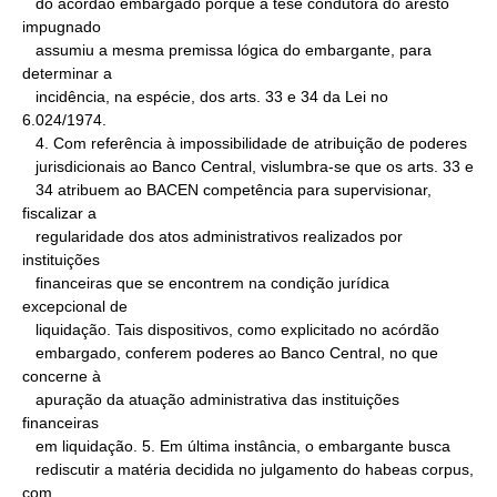
   do acórdão embargado porque a tese condutora do aresto 
impugnado

   assumiu a mesma premissa lógica do embargante, para 
determinar a

   incidência, na espécie, dos arts. 33 e 34 da Lei no 
6.024/1974.

   4. Com referência à impossibilidade de atribuição de poderes

   jurisdicionais ao Banco Central, vislumbra-se que os arts. 33 e

   34 atribuem ao BACEN competência para supervisionar, 
fiscalizar a

   regularidade dos atos administrativos realizados por 
instituições

   financeiras que se encontrem na condição jurídica 
excepcional de

   liquidação. Tais dispositivos, como explicitado no acórdão

   embargado, conferem poderes ao Banco Central, no que 
concerne à

   apuração da atuação administrativa das instituições 
financeiras

   em liquidação. 5. Em última instância, o embargante busca

   rediscutir a matéria decidida no julgamento do habeas corpus, 
com
