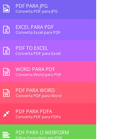
PDF PARA JPG
Converta PDF para JPG
EXCEL PARA PDF
Converta Excel para PDF
PDF TO EXCEL
Converta PDF para Excel
WORD PARA PDF
Converta Word para PDF
PDF PARA WORD
Converta PDF para Word
PDF PARA PDFA
Converta PDF para PDFa
PDF PARA O WEBFORM
Editar formulário em PDF