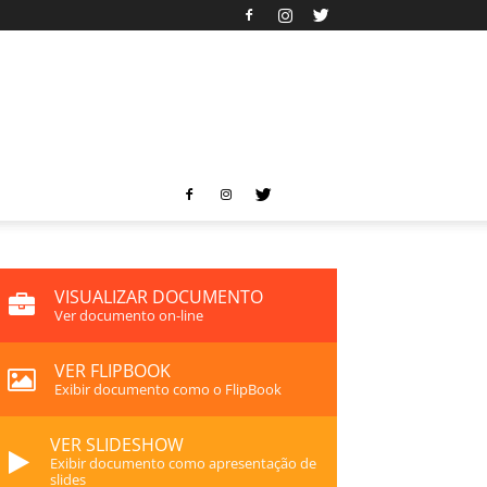
VISUALIZAR DOCUMENTO
Ver documento on-line
VER FLIPBOOK
Exibir documento como o FlipBook
VER SLIDESHOW
Exibir documento como apresentação de
slides