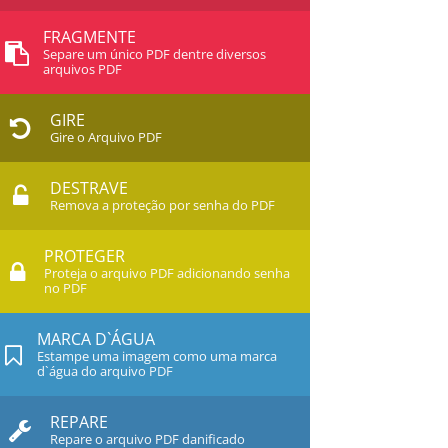
FRAGMENTE
Separe um único PDF dentre diversos
arquivos PDF
GIRE
Gire o Arquivo PDF
DESTRAVE
Remova a proteção por senha do PDF
PROTEGER
Proteja o arquivo PDF adicionando senha
no PDF
MARCA D`ÁGUA
Estampe uma imagem como uma marca
d`água do arquivo PDF
REPARE
Repare o arquivo PDF danificado