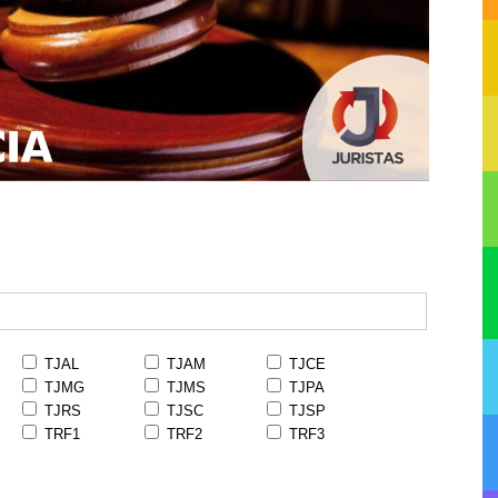
TJAL
TJAM
TJCE
TJMG
TJMS
TJPA
TJRS
TJSC
TJSP
TRF1
TRF2
TRF3