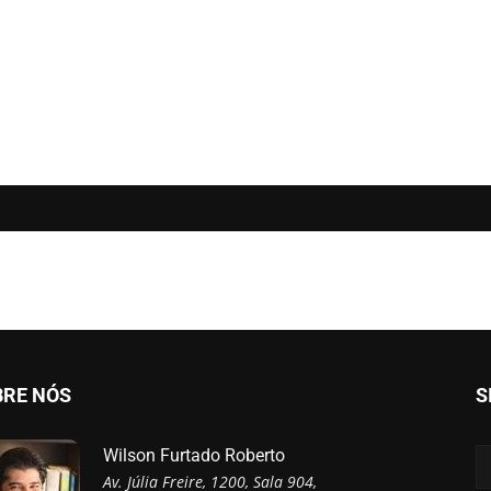
BRE NÓS
S
Wilson Furtado Roberto
Av. Júlia Freire, 1200, Sala 904,