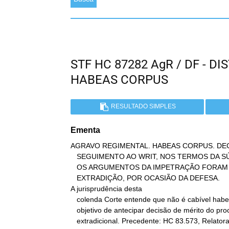
STF HC 87282 AgR / DF - D
HABEAS CORPUS
RESULTADO SIMPLES
Ementa
AGRAVO REGIMENTAL. HABEAS CORPUS. DE
   SEGUIMENTO AO WRIT, NOS TERMOS DA SÚMULA Nº 692. ALEGAÇÃO DE QUE

   OS ARGUMENTOS DA IMPETRAÇÃO FORAM SUBMETIDOS AO RELATOR DA

   EXTRADIÇÃO, POR OCASIÃO DA DEFESA.

A jurisprudência desta

   colenda Corte entende que não é cabível habeas corpus com o

   objetivo de antecipar decisão de mérito do processo

   extradicional. Precedente: HC 83.573, Relatora a Ministra Ellen
