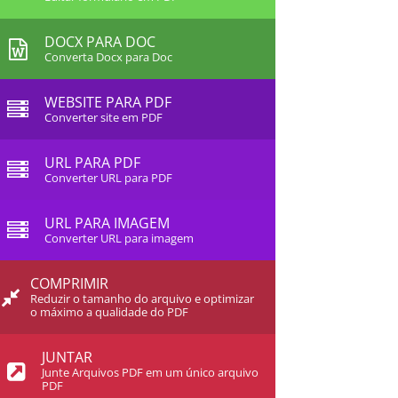
DOCX PARA DOC
Converta Docx para Doc
WEBSITE PARA PDF
Converter site em PDF
URL PARA PDF
Converter URL para PDF
URL PARA IMAGEM
Converter URL para imagem
COMPRIMIR
Reduzir o tamanho do arquivo e optimizar
o máximo a qualidade do PDF
JUNTAR
Junte Arquivos PDF em um único arquivo
PDF