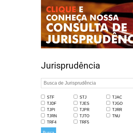
Jurisprudência
STF
STJ
TJAC
TJDF
TJES
TJGO
TJPI
TJPR
TJRR
TJRN
TJTO
TNU
TRF4
TRF5
Busca