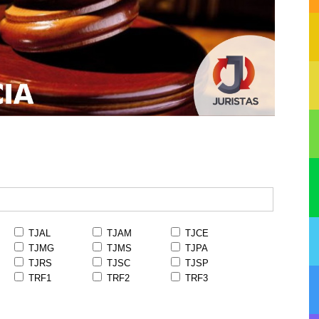
TJAL
TJAM
TJCE
TJMG
TJMS
TJPA
TJRS
TJSC
TJSP
TRF1
TRF2
TRF3