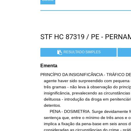
STF HC 87319 / PE - PER
RESULTADO SIMPLES
Ementa
PRINCÍPIO DA INSIGNIFICÂNCIA - TRÁFICO DE 
   agente haver sido surpreendido com pequena quantidade de droga -

   três gramas - não leva à observação do princípio da

   insignificância, prevalecendo as circunstâncias da atuação

   delituosa - introdução da droga em penitenciária para venda a

   detentos.

        PENA - DOSIMETRIA. Surge devidamente fundamentada

   sentença que, entre o mínimo de três anos e o máximo de quinze,

   implica a fixação da pena-base em seis anos de reclusão,

   consideradas as circunstâncias do crime - prática junto a
