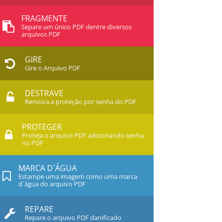
FRAGMENTE
Separe um único PDF dentre diversos
arquivos PDF
GIRE
Gire o Arquivo PDF
DESTRAVE
Remova a proteção por senha do PDF
PROTEGER
Proteja o arquivo PDF adicionando senha
no PDF
MARCA D`ÁGUA
Estampe uma imagem como uma marca
d`água do arquivo PDF
REPARE
Repare o arquivo PDF danificado