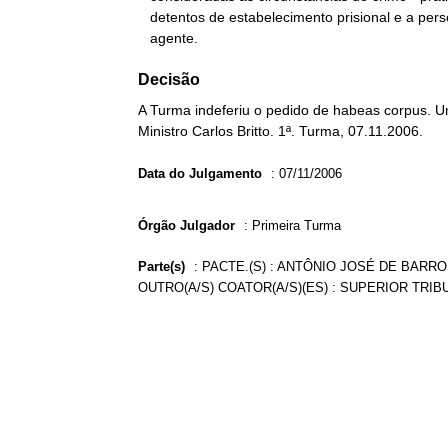
   detentos de estabelecimento prisional e a personalidade do

   agente.
Decisão
A Turma indeferiu o pedido de habeas corpus. Un
Ministro Carlos Britto. 1ª. Turma, 07.11.2006.
Data do Julgamento
:
07/11/2006
Órgão Julgador
:
Primeira Turma
Parte(s)
:
PACTE.(S) : ANTÔNIO JOSÉ DE BARRO
OUTRO(A/S) COATOR(A/S)(ES) : SUPERIOR TRIB