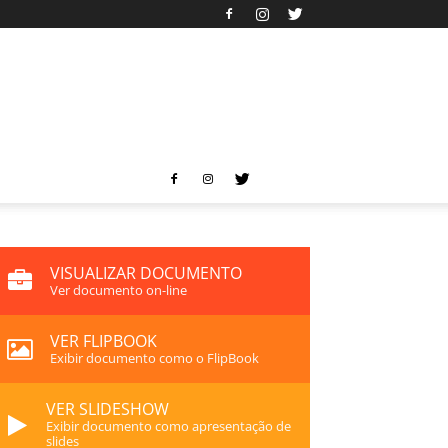
VISUALIZAR DOCUMENTO
Ver documento on-line
VER FLIPBOOK
Exibir documento como o FlipBook
VER SLIDESHOW
Exibir documento como apresentação de
slides