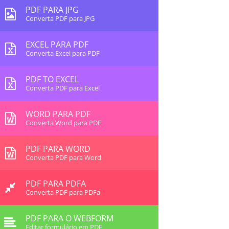
PDF PARA JPG
Converta PDF para JPG
EXCEL PARA PDF
Converta Excel para PDF
PDF TO EXCEL
Converta PDF para Excel
WORD PARA PDF
Converta Word para PDF
PDF PARA WORD
Converta PDF para Word
PDF PARA PDFA
Converta PDF para PDFa
PDF PARA O WEBFORM
Editar formulário em PDF