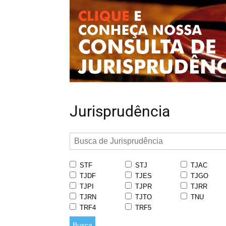
Jurisprudência
STF
STJ
TJAC
TJDF
TJES
TJGO
TJPI
TJPR
TJRR
TJRN
TJTO
TNU
TRF4
TRF5
Busca