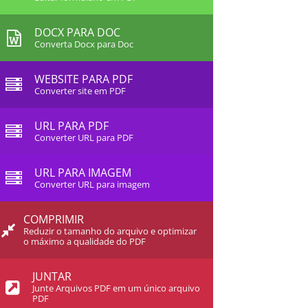
DOCX PARA DOC
Converta Docx para Doc
WEBSITE PARA PDF
Converter site em PDF
URL PARA PDF
Converter URL para PDF
URL PARA IMAGEM
Converter URL para imagem
COMPRIMIR
Reduzir o tamanho do arquivo e optimizar
o máximo a qualidade do PDF
JUNTAR
Junte Arquivos PDF em um único arquivo
PDF