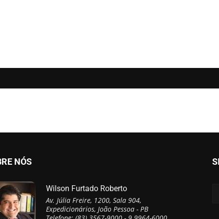
BRE NÓS
S
Wilson Furtado Roberto
Av. Júlia Freire, 1200, Sala 904,
Expedicionários, João Pessoa - PB
Telefone: (83) 3567-9000 - 9 9964-6000