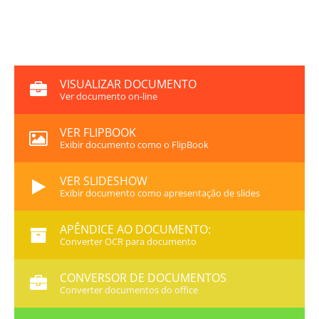
VISUALIZAR DOCUMENTO
Ver documento on-line
VER FLIPBOOK
Exibir documento como o FlipBook
VER SLIDESHOW
Exibir documento como apresentação de slides
APÊNDICE AO DOCUMENTO:
Converter OCR para documento
CONVERSOR DE DOCUMENTOS
Converter documentos do office