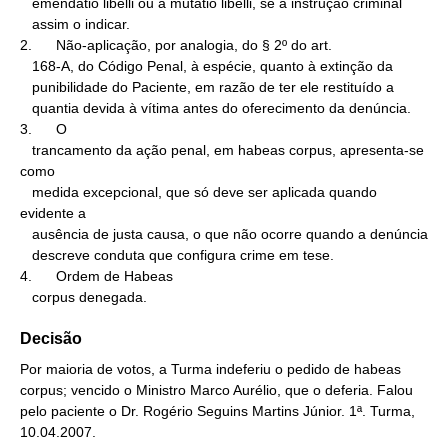
   emendatio libelli ou a mutatio libelli, se a instrução criminal

   assim o indicar.

2.      Não-aplicação, por analogia, do § 2º do art.

   168-A, do Código Penal, à espécie, quanto à extinção da

   punibilidade do Paciente, em razão de ter ele restituído a

   quantia devida à vítima antes do oferecimento da denúncia.

3.      O

   trancamento da ação penal, em habeas corpus, apresenta-se 
como

   medida excepcional, que só deve ser aplicada quando 
evidente a

   ausência de justa causa, o que não ocorre quando a denúncia

   descreve conduta que configura crime em tese.

4.      Ordem de Habeas

   corpus denegada.
Decisão
Por maioria de votos, a Turma indeferiu o pedido de habeas
corpus; vencido o Ministro Marco Aurélio, que o deferia. Falou
pelo paciente o Dr. Rogério Seguins Martins Júnior. 1ª. Turma,
10.04.2007.