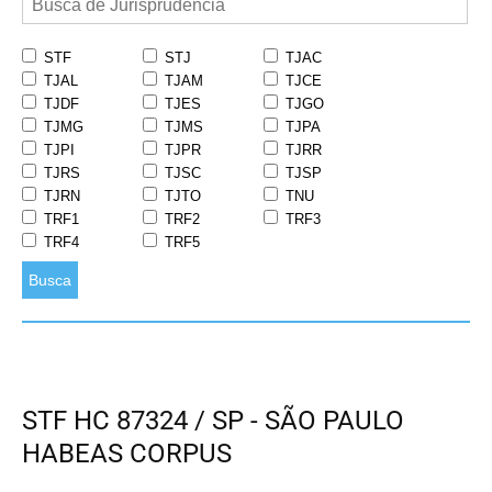
STF
STJ
TJAC
TJAL
TJAM
TJCE
TJDF
TJES
TJGO
TJMG
TJMS
TJPA
TJPI
TJPR
TJRR
TJRS
TJSC
TJSP
TJRN
TJTO
TNU
TRF1
TRF2
TRF3
TRF4
TRF5
Busca
STF HC 87324 / SP - SÃO PAULO
HABEAS CORPUS