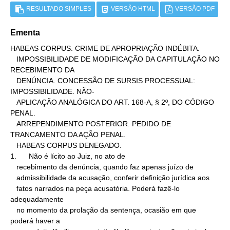
RESULTADO SIMPLES
VERSÃO HTML
VERSÃO PDF
Ementa
HABEAS CORPUS. CRIME DE APROPRIAÇÃO INDÉBITA.

   IMPOSSIBILIDADE DE MODIFICAÇÃO DA CAPITULAÇÃO NO 
RECEBIMENTO DA

   DENÚNCIA. CONCESSÃO DE SURSIS PROCESSUAL: 
IMPOSSIBILIDADE. NÃO-

   APLICAÇÃO ANALÓGICA DO ART. 168-A, § 2º, DO CÓDIGO 
PENAL.

   ARREPENDIMENTO POSTERIOR. PEDIDO DE 
TRANCAMENTO DA AÇÃO PENAL.

   HABEAS CORPUS DENEGADO.

1.      Não é lícito ao Juiz, no ato de

   recebimento da denúncia, quando faz apenas juízo de

   admissibilidade da acusação, conferir definição jurídica aos

   fatos narrados na peça acusatória. Poderá fazê-lo 
adequadamente

   no momento da prolação da sentença, ocasião em que 
poderá haver a
