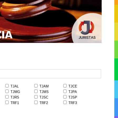
TJAL
TJAM
TJCE
TJMG
TJMS
TJPA
TJRS
TJSC
TJSP
TRF1
TRF2
TRF3