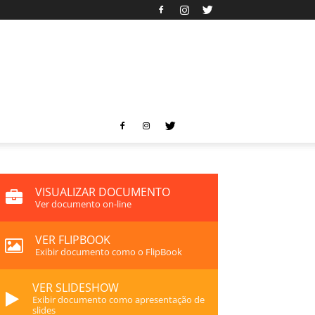
VISUALIZAR DOCUMENTO
Ver documento on-line
VER FLIPBOOK
Exibir documento como o FlipBook
VER SLIDESHOW
Exibir documento como apresentação de
slides