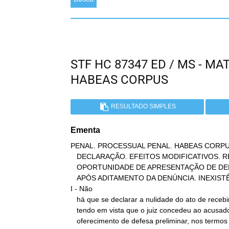
STF HC 87347 ED / MS - M
HABEAS CORPUS
RESULTADO SIMPLES
Ementa
PENAL. PROCESSUAL PENAL. HABEAS CORPU
   DECLARAÇÃO. EFEITOS MODIFICATIVOS. RECEBIMENTO DA DENÚNCIA.

   OPORTUNIDADE DE APRESENTAÇÃO DE DEFESA PRELIMINAR. OFERECIMENTO

   APÓS ADITAMENTO DA DENÚNCIA. INEXISTÊNCIA DE NULIDADE.

I - Não

   há que se declarar a nulidade do ato de recebimento da denúncia,

   tendo em vista que o juiz concedeu ao acusado a possibilidade de

   oferecimento de defesa preliminar, nos termos do art. 38 da Lei
