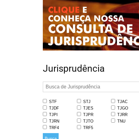
Jurisprudência
STF
STJ
TJAC
TJDF
TJES
TJGO
TJPI
TJPR
TJRR
TJRN
TJTO
TNU
TRF4
TRF5
Busca