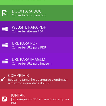
DOCX PARA DOC
Converta Docx para Doc
WEBSITE PARA PDF
Converter site em PDF
URL PARA PDF
Converter URL para PDF
URL PARA IMAGEM
Converter URL para imagem
COMPRIMIR
Reduzir o tamanho do arquivo e optimizar
o máximo a qualidade do PDF
JUNTAR
Junte Arquivos PDF em um único arquivo
PDF