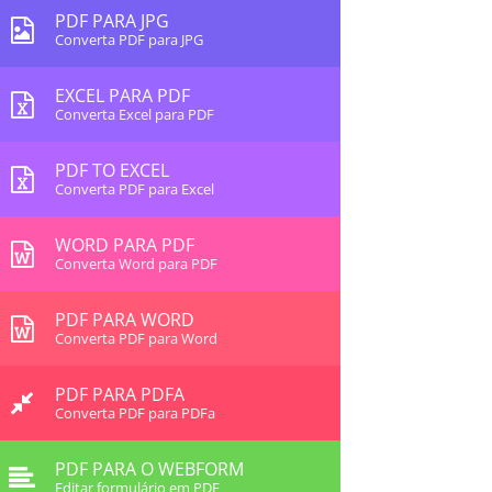
PDF PARA JPG
Converta PDF para JPG
EXCEL PARA PDF
Converta Excel para PDF
PDF TO EXCEL
Converta PDF para Excel
WORD PARA PDF
Converta Word para PDF
PDF PARA WORD
Converta PDF para Word
PDF PARA PDFA
Converta PDF para PDFa
PDF PARA O WEBFORM
Editar formulário em PDF