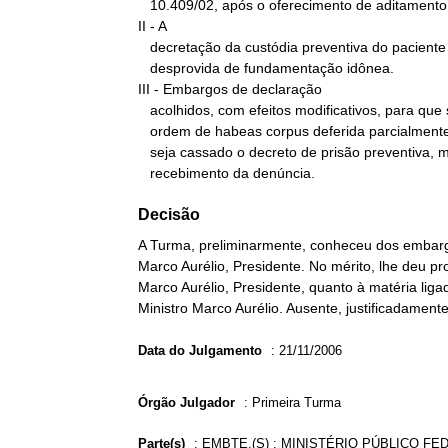
   10.409/02, após o oferecimento de aditamento à denúncia.

II - A

   decretação da custódia preventiva do paciente encontra-se

   desprovida de fundamentação idônea.

III - Embargos de declaração

   acolhidos, com efeitos modificativos, para que seja a presente

   ordem de habeas corpus deferida parcialmente, apenas para que

   seja cassado o decreto de prisão preventiva, mantido o

   recebimento da denúncia.
Decisão
A Turma, preliminarmente, conheceu dos embarg
Marco Aurélio, Presidente. No mérito, lhe deu pr
Marco Aurélio, Presidente, quanto à matéria liga
Ministro Marco Aurélio. Ausente, justificadament
Data do Julgamento
:
21/11/2006
Órgão Julgador
:
Primeira Turma
Parte(s)
:
EMBTE.(S) : MINISTÉRIO PÚBLICO FED