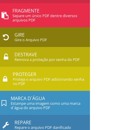
FRAGMENTE
Separe um único PDF dentre diversos
arquivos PDF
GIRE
Gire o Arquivo PDF
DESTRAVE
Remova a proteção por senha do PDF
PROTEGER
Proteja o arquivo PDF adicionando senha
no PDF
MARCA D`ÁGUA
Estampe uma imagem como uma marca
d`água do arquivo PDF
REPARE
Repare o arquivo PDF danificado