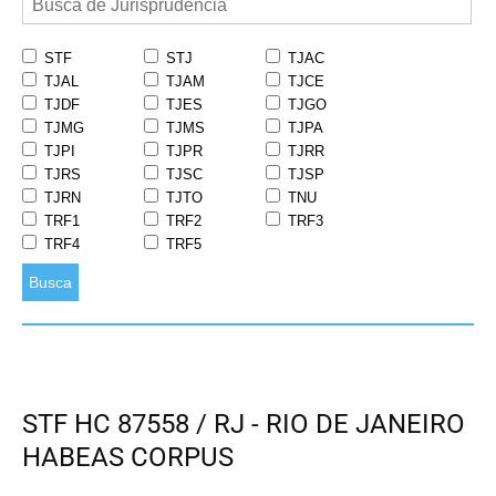
STF
STJ
TJAC
TJAL
TJAM
TJCE
TJDF
TJES
TJGO
TJMG
TJMS
TJPA
TJPI
TJPR
TJRR
TJRS
TJSC
TJSP
TJRN
TJTO
TNU
TRF1
TRF2
TRF3
TRF4
TRF5
Busca
STF HC 87558 / RJ - RIO DE JANEIRO
HABEAS CORPUS