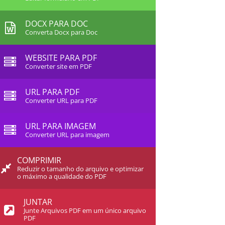
DOCX PARA DOC
Converta Docx para Doc
WEBSITE PARA PDF
Converter site em PDF
URL PARA PDF
Converter URL para PDF
URL PARA IMAGEM
Converter URL para imagem
COMPRIMIR
Reduzir o tamanho do arquivo e optimizar
o máximo a qualidade do PDF
JUNTAR
Junte Arquivos PDF em um único arquivo
PDF