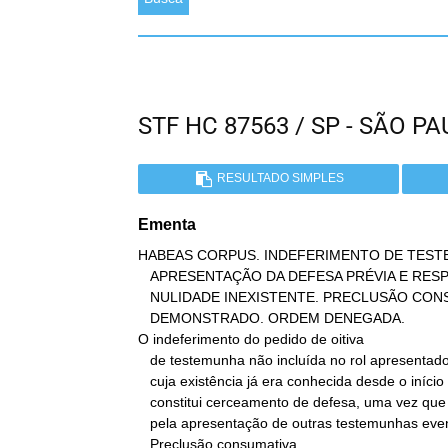
STF HC 87563 / SP - SÃO 
RESULTADO SIMPLES
Ementa
HABEAS CORPUS. INDEFERIMENTO DE TEST
   APRESENTAÇÃO DA DEFESA PRÉVIA E RESPECTIVO ROL DE TESTEMUNHAS.

   NULIDADE INEXISTENTE. PRECLUSÃO CONSUMATIVA. PREJUÍZO NÃO

   DEMONSTRADO. ORDEM DENEGADA.

O indeferimento do pedido de oitiva

   de testemunha não incluída no rol apresentado com a defesa prévia,

   cuja existência já era conhecida desde o início do processo, não

   constitui cerceamento de defesa, uma vez que não houve protesto

   pela apresentação de outras testemunhas eventualmente existentes.

   Preclusão consumativa.
