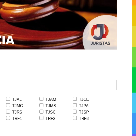
TJAL
TJAM
TJCE
TJMG
TJMS
TJPA
TJRS
TJSC
TJSP
TRF1
TRF2
TRF3