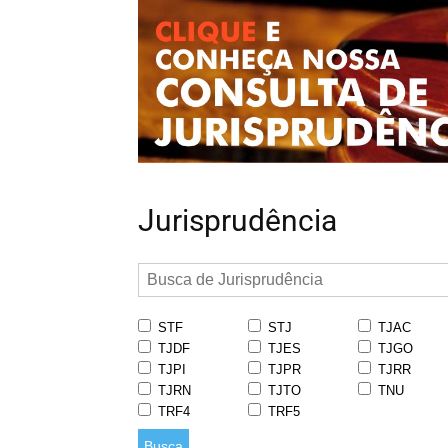
Jurisprudência
STF
STJ
TJAC
TJDF
TJES
TJGO
TJPI
TJPR
TJRR
TJRN
TJTO
TNU
TRF4
TRF5
Busca