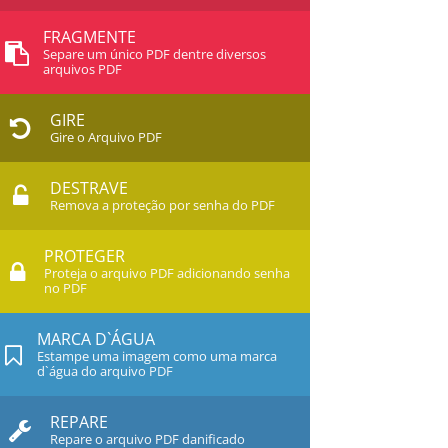
FRAGMENTE
Separe um único PDF dentre diversos
arquivos PDF
GIRE
Gire o Arquivo PDF
DESTRAVE
Remova a proteção por senha do PDF
PROTEGER
Proteja o arquivo PDF adicionando senha
no PDF
MARCA D`ÁGUA
Estampe uma imagem como uma marca
d`água do arquivo PDF
REPARE
Repare o arquivo PDF danificado