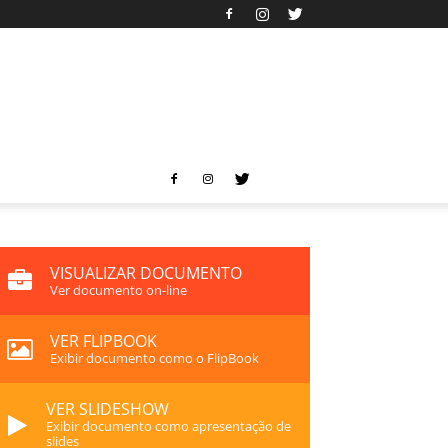
VISUALIZAR DOCUMENTO
Ver documento on-line
VER FLIPBOOK
Exibir documento como o FlipBook
VER SLIDESHOW
Exibir documento como apresentação de
slides