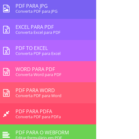
PDF PARA JPG
Converta PDF para JPG
EXCEL PARA PDF
Converta Excel para PDF
PDF TO EXCEL
Converta PDF para Excel
WORD PARA PDF
Converta Word para PDF
PDF PARA WORD
Converta PDF para Word
PDF PARA PDFA
Converta PDF para PDFa
PDF PARA O WEBFORM
Editar formulário em PDF