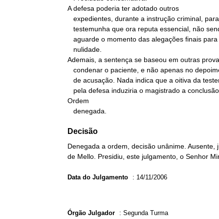
A defesa poderia ter adotado outros

   expedientes, durante a instrução criminal, para se valer da

   testemunha que ora reputa essencial, não sendo permitido que

   aguarde o momento das alegações finais para alegar

   nulidade.

Ademais, a sentença se baseou em outras prova
   condenar o paciente, e não apenas no depoimento das testemunhas

   de acusação. Nada indica que a oitiva da testemunha ora indicada

   pela defesa induziria o magistrado a conclusão diversa.

Ordem

   denegada.
Decisão
Denegada a ordem, decisão unânime. Ausente, ju
de Mello. Presidiu, este julgamento, o Senhor M
Data do Julgamento
:
14/11/2006
Órgão Julgador
:
Segunda Turma