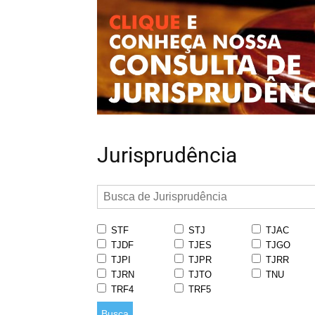
Jurisprudência
STF
STJ
TJAC
TJDF
TJES
TJGO
TJPI
TJPR
TJRR
TJRN
TJTO
TNU
TRF4
TRF5
Busca