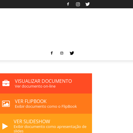
VISUALIZAR DOCUMENTO
Ver documento on-line
VER FLIPBOOK
Exibir documento como o FlipBook
VER SLIDESHOW
Exibir documento como apresentação de
slides