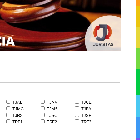
TJAL
TJAM
TJCE
TJMG
TJMS
TJPA
TJRS
TJSC
TJSP
TRF1
TRF2
TRF3