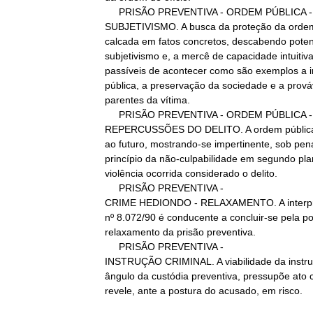
        PRISÃO PREVENTIVA - ORDEM PÚBLICA -

   SUBJETIVISMO. A busca da proteção da ordem pública há de estar

   calcada em fatos concretos, descabendo potencializar o

   subjetivismo e, a mercê de capacidade intuitiva, imaginar dados

   passíveis de acontecer como são exemplos a indignação da opinião

   pública, a preservação da sociedade e a provável vingança de

   parentes da vítima.

        PRISÃO PREVENTIVA - ORDEM PÚBLICA -

   REPERCUSSÕES DO DELITO. A ordem pública a ser preservada concerne

   ao futuro, mostrando-se impertinente, sob pena de colocação do

   princípio da não-culpabilidade em segundo plano, empolgar

   violência ocorrida considerado o delito.

        PRISÃO PREVENTIVA -

   CRIME HEDIONDO - RELAXAMENTO. A interpretação teleológica da Lei

   nº 8.072/90 é conducente a concluir-se pela possibilidade de

   relaxamento da prisão preventiva.

        PRISÃO PREVENTIVA -

   INSTRUÇÃO CRIMINAL. A viabilidade da instrução criminal, sob o

   ângulo da custódia preventiva, pressupõe ato concreto que a

   revele, ante a postura do acusado, em risco.