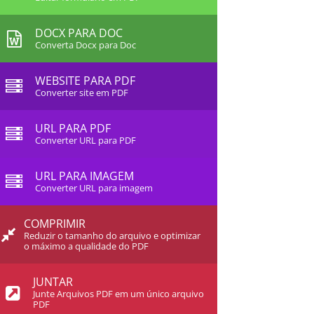
DOCX PARA DOC
Converta Docx para Doc
WEBSITE PARA PDF
Converter site em PDF
URL PARA PDF
Converter URL para PDF
URL PARA IMAGEM
Converter URL para imagem
COMPRIMIR
Reduzir o tamanho do arquivo e optimizar
o máximo a qualidade do PDF
JUNTAR
Junte Arquivos PDF em um único arquivo
PDF