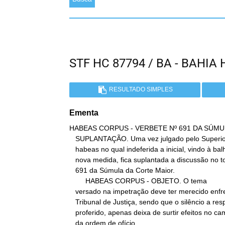
STF HC 87794 / BA - BAHI
RESULTADO SIMPLES
Ementa
HABEAS CORPUS - VERBETE Nº 691 DA SÚMU
   SUPLANTAÇÃO. Uma vez julgado pelo Superior Tribunal de Justiça o

   habeas no qual indeferida a inicial, vindo à balha, no Supremo,

   nova medida, fica suplantada a discussão no tocante ao Verbete nº

   691 da Súmula da Corte Maior.

        HABEAS CORPUS - OBJETO. O tema

   versado na impetração deve ter merecido enfrentamento no Superior

   Tribunal de Justiça, sendo que o silêncio a respeito, no acórdão

   proferido, apenas deixa de surtir efeitos no campo da concessão

   da ordem de ofício.
