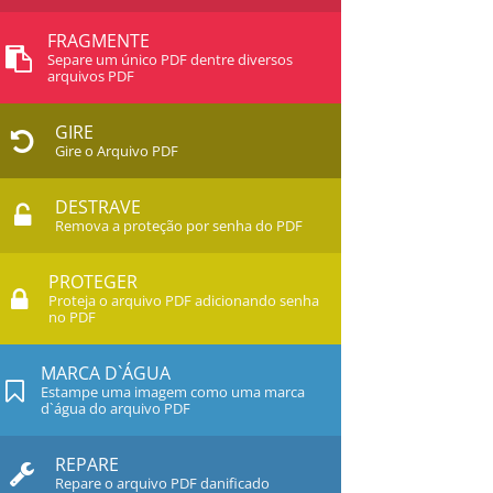
FRAGMENTE
Separe um único PDF dentre diversos
arquivos PDF
GIRE
Gire o Arquivo PDF
DESTRAVE
Remova a proteção por senha do PDF
PROTEGER
Proteja o arquivo PDF adicionando senha
no PDF
MARCA D`ÁGUA
Estampe uma imagem como uma marca
d`água do arquivo PDF
REPARE
Repare o arquivo PDF danificado