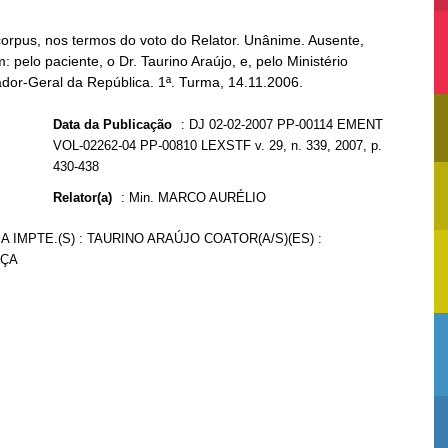
corpus, nos termos do voto do Relator. Unânime. Ausente,
m: pelo paciente, o Dr. Taurino Araújo, e, pelo Ministério
ador-Geral da República. 1ª. Turma, 14.11.2006.
Data da Publicação
:
DJ 02-02-2007 PP-00114 EMENT
VOL-02262-04 PP-00810 LEXSTF v. 29, n. 339, 2007, p.
430-438
Relator(a)
:
Min. MARCO AURÉLIO
 IMPTE.(S) : TAURINO ARAÚJO COATOR(A/S)(ES) :
IÇA