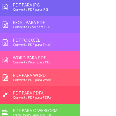
PDF PARA JPG
Converta PDF para JPG
EXCEL PARA PDF
Converta Excel para PDF
PDF TO EXCEL
Converta PDF para Excel
WORD PARA PDF
Converta Word para PDF
PDF PARA WORD
Converta PDF para Word
PDF PARA PDFA
Converta PDF para PDFa
PDF PARA O WEBFORM
Editar formulário em PDF