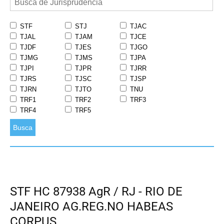
STF
STJ
TJAC
TJAL
TJAM
TJCE
TJDF
TJES
TJGO
TJMG
TJMS
TJPA
TJPI
TJPR
TJRR
TJRS
TJSC
TJSP
TJRN
TJTO
TNU
TRF1
TRF2
TRF3
TRF4
TRF5
Busca
STF HC 87938 AgR / RJ - RIO DE
JANEIRO AG.REG.NO HABEAS
CORPUS