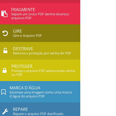
FRAGMENTE
Separe um único PDF dentre diversos
arquivos PDF
GIRE
Gire o Arquivo PDF
DESTRAVE
Remova a proteção por senha do PDF
PROTEGER
Proteja o arquivo PDF adicionando senha
no PDF
MARCA D`ÁGUA
Estampe uma imagem como uma marca
d`água do arquivo PDF
REPARE
Repare o arquivo PDF danificado