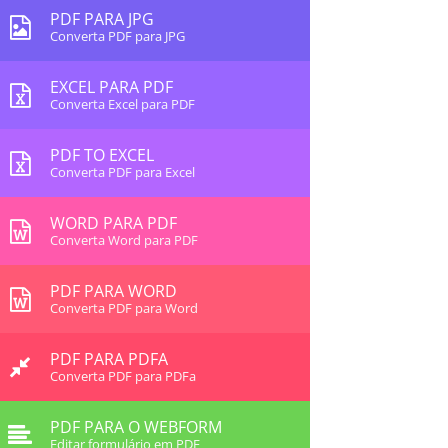
PDF PARA JPG
Converta PDF para JPG
EXCEL PARA PDF
Converta Excel para PDF
PDF TO EXCEL
Converta PDF para Excel
WORD PARA PDF
Converta Word para PDF
PDF PARA WORD
Converta PDF para Word
PDF PARA PDFA
Converta PDF para PDFa
PDF PARA O WEBFORM
Editar formulário em PDF