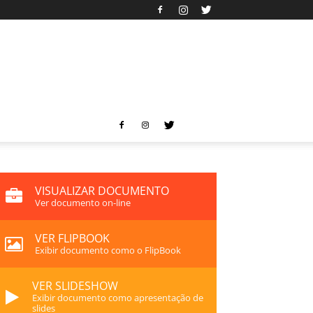
VISUALIZAR DOCUMENTO
Ver documento on-line
VER FLIPBOOK
Exibir documento como o FlipBook
VER SLIDESHOW
Exibir documento como apresentação de
slides