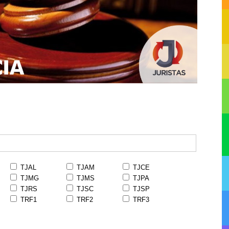
TJAL
TJAM
TJCE
TJMG
TJMS
TJPA
TJRS
TJSC
TJSP
TRF1
TRF2
TRF3