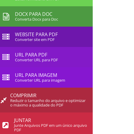
DOCX PARA DOC
Converta Docx para Doc
WEBSITE PARA PDF
Converter site em PDF
URL PARA PDF
Converter URL para PDF
URL PARA IMAGEM
Converter URL para imagem
COMPRIMIR
Reduzir o tamanho do arquivo e optimizar
o máximo a qualidade do PDF
JUNTAR
Junte Arquivos PDF em um único arquivo
PDF