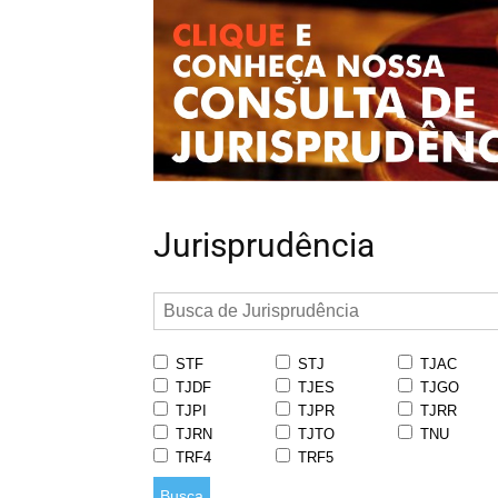
Jurisprudência
STF
STJ
TJAC
TJDF
TJES
TJGO
TJPI
TJPR
TJRR
TJRN
TJTO
TNU
TRF4
TRF5
Busca