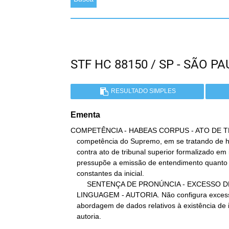
STF HC 88150 / SP - SÃO 
RESULTADO SIMPLES
Ementa
COMPETÊNCIA - HABEAS CORPUS - ATO DE TR
   competência do Supremo, em se tratando de habeas corpus impetrado

   contra ato de tribunal superior formalizado em idêntica medida,

   pressupõe a emissão de entendimento quanto às causas de pedir

   constantes da inicial.

        SENTENÇA DE PRONÚNCIA - EXCESSO DE

   LINGUAGEM - AUTORIA. Não configura excesso de linguagem a

   abordagem de dados relativos à existência de indícios sobre a

   autoria.