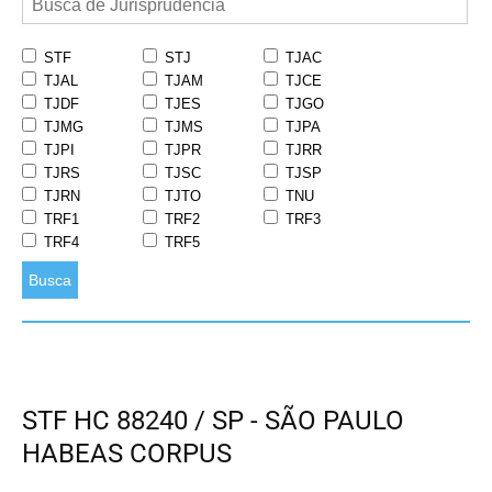
STF
STJ
TJAC
TJAL
TJAM
TJCE
TJDF
TJES
TJGO
TJMG
TJMS
TJPA
TJPI
TJPR
TJRR
TJRS
TJSC
TJSP
TJRN
TJTO
TNU
TRF1
TRF2
TRF3
TRF4
TRF5
Busca
STF HC 88240 / SP - SÃO PAULO
HABEAS CORPUS