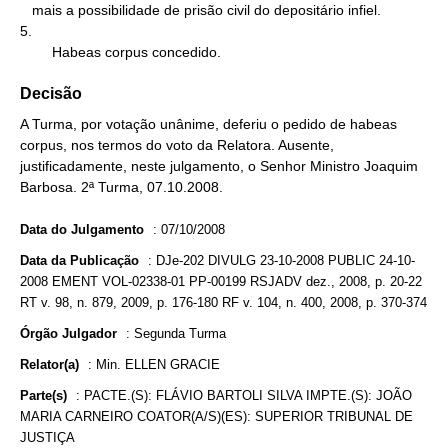
   mais a possibilidade de prisão civil do depositário infiel.

5.

        Habeas corpus concedido.
Decisão
A Turma, por votação unânime, deferiu o pedido de habeas
corpus, nos termos do voto da Relatora. Ausente,
justificadamente, neste julgamento, o Senhor Ministro Joaquim
Barbosa. 2ª Turma, 07.10.2008.
Data do Julgamento
:
07/10/2008
Data da Publicação
:
DJe-202 DIVULG 23-10-2008 PUBLIC 24-10-
2008 EMENT VOL-02338-01 PP-00199 RSJADV dez., 2008, p. 20-22
RT v. 98, n. 879, 2009, p. 176-180 RF v. 104, n. 400, 2008, p. 370-374
Órgão Julgador
:
Segunda Turma
Relator(a)
:
Min. ELLEN GRACIE
Parte(s)
:
PACTE.(S): FLÁVIO BARTOLI SILVA IMPTE.(S): JOÃO
MARIA CARNEIRO COATOR(A/S)(ES): SUPERIOR TRIBUNAL DE
JUSTIÇA