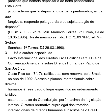
   (decisão que nomeia depositário de bens penhorados).

Esta Corte

   já considerou que "o depositário de bens penhorados, ainda 
que

   fungíveis, responde pela guarda e se sujeita a ação de 
depósito"

   (HC n° 73.058/SP, rel. Min. Maurício Corrêa, 2ª Turma, DJ de

   10.05.1996).  Neste mesmo sentido: HC 71.097/PR, rel. Min. 
Sydney

   Sanches, 1ª Turma, DJ 29.03.1996).

3.      Há o caráter especial do

   Pacto Internacional dos Direitos Civis Políticos (art. 11) e da

   Convenção Americana sobre Direitos Humanos - Pacto de 
San José da

   Costa Rica (art. 7°, 7), ratificados, sem reserva, pelo Brasil,

   no ano de 1992. A esses diplomas internacionais sobre 
direitos

   humanos é reservado o lugar específico no ordenamento 
jurídico,

   estando abaixo da Constituição, porém acima da legislação

   interna. O status normativo supralegal dos tratados

   internacionais de direitos humanos subscritos pelo Brasil, 