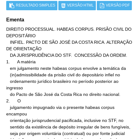
RESULTADO SIMPLES
VERSÃO HTML
VERSÃO PDF
Ementa
DIREITO PROCESSUAL. HABEAS CORPUS. PRISÃO CIVIL DO 
DEPOSITÁRIO

   INFIEL. PACTO DE SÃO JOSÉ DA COSTA RICA. ALTERAÇÃO 
DE ORIENTAÇÃO

   DA JURISPRUDÊNCIA DO STF.  CONCESSÃO DA ORDEM.

1.      A matéria

   em julgamento neste habeas corpus envolve a temática da

   (in)admissibilidade da prisão civil do depositário infiel no

   ordenamento jurídico brasileiro no período posterior ao 
ingresso

   do Pacto de São José da Costa Rica no direito nacional.

2.      O

   julgamento impugnado via o presente habeas corpus 
encampou

   orientação jurisprudencial pacificada, inclusive no STF, no

   sentido da existência de depósito irregular de bens fungíveis,

   seja por origem voluntária (contratual) ou por fonte judicial
