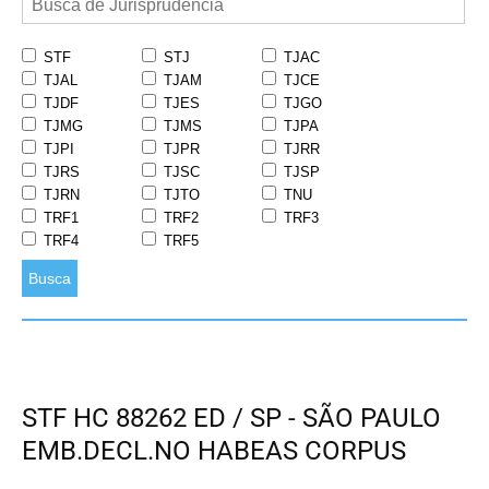
STF
STJ
TJAC
TJAL
TJAM
TJCE
TJDF
TJES
TJGO
TJMG
TJMS
TJPA
TJPI
TJPR
TJRR
TJRS
TJSC
TJSP
TJRN
TJTO
TNU
TRF1
TRF2
TRF3
TRF4
TRF5
Busca
STF HC 88262 ED / SP - SÃO PAULO
EMB.DECL.NO HABEAS CORPUS