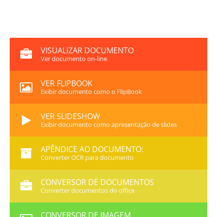
VISUALIZAR DOCUMENTO
Ver documento on-line
VER FLIPBOOK
Exibir documento como o FlipBook
VER SLIDESHOW
Exibir documento como apresentação de slides
APÊNDICE AO DOCUMENTO:
Converter OCR para documento
CONVERSOR DE DOCUMENTOS
Converter documentos do office
CONVERSOR DE IMAGEM