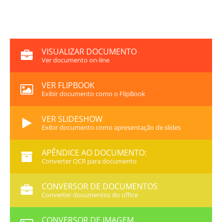
VISUALIZAR DOCUMENTO
Ver documento on-line
VER FLIPBOOK
Exibir documento como o FlipBook
VER SLIDESHOW
Exibir documento como apresentação de slides
APÊNDICE AO DOCUMENTO:
Converter OCR para documento
CONVERSOR DE DOCUMENTOS
Converter documentos do office
CONVERSOR DE IMAGEM