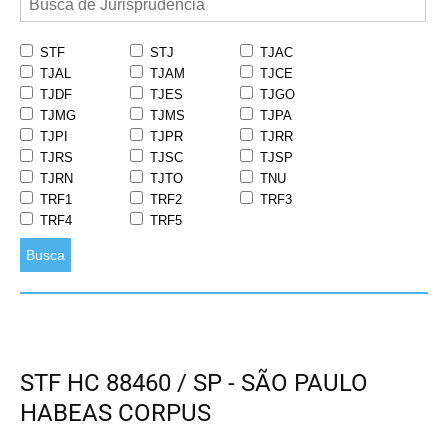
STF
STJ
TJAC
TJAL
TJAM
TJCE
TJDF
TJES
TJGO
TJMG
TJMS
TJPA
TJPI
TJPR
TJRR
TJRS
TJSC
TJSP
TJRN
TJTO
TNU
TRF1
TRF2
TRF3
TRF4
TRF5
Busca
STF HC 88460 / SP - SÃO PAULO
HABEAS CORPUS