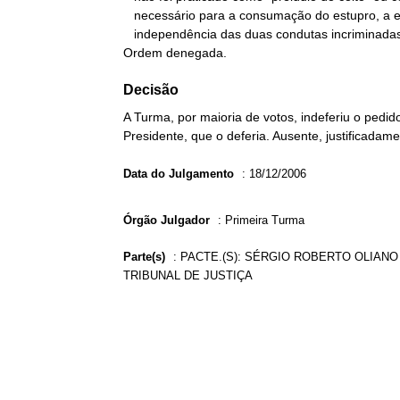
   necessário para a consumação do estupro, a evidenciar a absoluta

   independência das duas condutas incriminadas.

Ordem denegada.
Decisão
A Turma, por maioria de votos, indeferiu o pedi
Presidente, que o deferia. Ausente, justificadame
Data do Julgamento
:
18/12/2006
Órgão Julgador
:
Primeira Turma
Parte(s)
:
PACTE.(S): SÉRGIO ROBERTO OLIANO 
TRIBUNAL DE JUSTIÇA