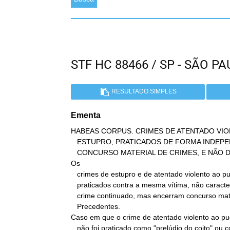
STF HC 88466 / SP - SÃO 
RESULTADO SIMPLES
Ementa
HABEAS CORPUS. CRIMES DE ATENTADO VIO
   ESTUPRO, PRATICADOS DE FORMA INDEPENDENTE. CONFIGURAÇÃO DE

   CONCURSO MATERIAL DE CRIMES, E NÃO DE CONTINUIDADE DELITIVA.

Os

   crimes de estupro e de atentado violento ao pudor, ainda que

   praticados contra a mesma vítima, não caracterizam a hipótese de

   crime continuado, mas encerram concurso material de crimes.

   Precedentes.

Caso em que o crime de atentado violento ao pu
   não foi praticado como "prelúdio do coito" ou como meio
