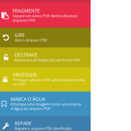
FRAGMENTE
Separe um único PDF dentre diversos
arquivos PDF
GIRE
Gire o Arquivo PDF
DESTRAVE
Remova a proteção por senha do PDF
PROTEGER
Proteja o arquivo PDF adicionando senha
no PDF
MARCA D`ÁGUA
Estampe uma imagem como uma marca
d`água do arquivo PDF
REPARE
Repare o arquivo PDF danificado