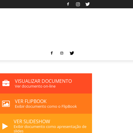
VISUALIZAR DOCUMENTO
Ver documento on-line
VER FLIPBOOK
Exibir documento como o FlipBook
VER SLIDESHOW
Exibir documento como apresentação de
slides