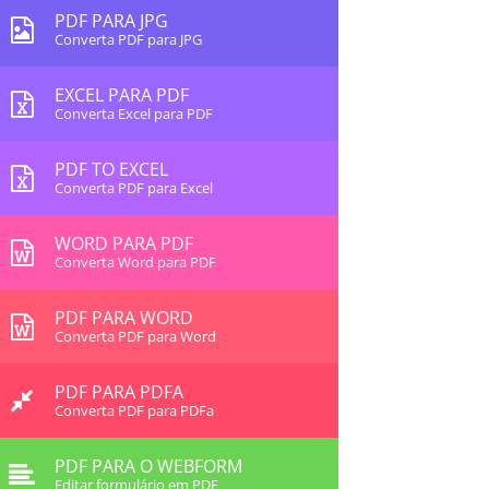
PDF PARA JPG
Converta PDF para JPG
EXCEL PARA PDF
Converta Excel para PDF
PDF TO EXCEL
Converta PDF para Excel
WORD PARA PDF
Converta Word para PDF
PDF PARA WORD
Converta PDF para Word
PDF PARA PDFA
Converta PDF para PDFa
PDF PARA O WEBFORM
Editar formulário em PDF