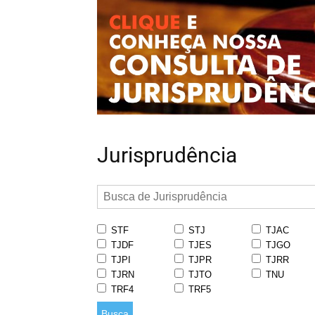
Jurisprudência
STF
STJ
TJAC
TJDF
TJES
TJGO
TJPI
TJPR
TJRR
TJRN
TJTO
TNU
TRF4
TRF5
Busca