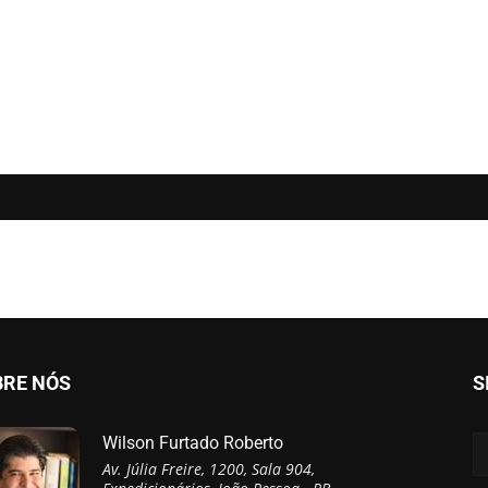
BRE NÓS
S
Wilson Furtado Roberto
Av. Júlia Freire, 1200, Sala 904,