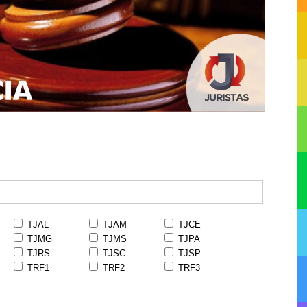
TJAL
TJAM
TJCE
TJMG
TJMS
TJPA
TJRS
TJSC
TJSP
TRF1
TRF2
TRF3