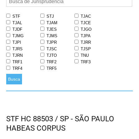
STF
STJ
TJAC
TJAL
TJAM
TJCE
TJDF
TJES
TJGO
TJMG
TJMS
TJPA
TJPI
TJPR
TJRR
TJRS
TJSC
TJSP
TJRN
TJTO
TNU
TRF1
TRF2
TRF3
TRF4
TRF5
Busca
STF HC 88503 / SP - SÃO PAULO
HABEAS CORPUS